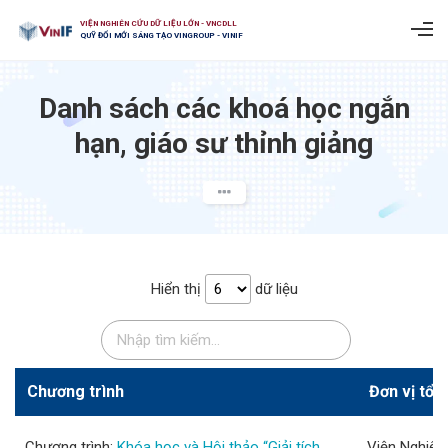
VIỆN NGHIÊN CỨU DỮ LIỆU LỚN - VNCDLL
QUỸ ĐỔI MỚI SÁNG TẠO VINGROUP - VINIF
Danh sách các khoá học ngắn
hạn, giáo sư thỉnh giảng
Hiển thị
dữ liệu
Chương trình
Đơn vị tổ 
Chương trình:
Khóa học và Hội thảo “Giải tích
Viện Nghiên