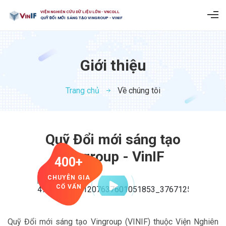
VIỆN NGHIÊN CỨU DỮ LIỆU LỚN - VNCDLL
QUỸ ĐỔI MỚI SÁNG TẠO VINGROUP - VINIF
Giới thiệu
Trang chủ
Về chúng tôi
Quỹ Đổi mới sáng tạo
Vingroup - VinIF
400+
CHUYÊN GIA
CỐ VẤN
Quỹ Đổi mới sáng tạo Vingroup (VINIF) thuộc Viện Nghiên