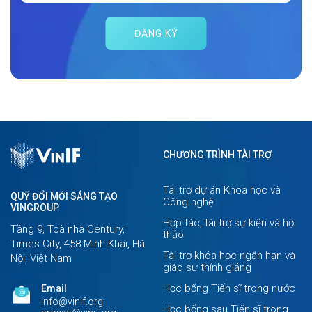
ĐĂNG KÝ
CHƯƠNG TRÌNH TÀI TRỢ
Tài trợ dự án Khoa học và
QUỸ ĐỔI MỚI SÁNG TẠO
Công nghệ
VINGROUP
Hợp tác, tài trợ sự kiện và hội
Tầng 9, Toà nhà Century,
thảo
Times City, 458 Minh Khai, Hà
Tài trợ khóa học ngắn hạn và
Nội, Việt Nam
giáo sư thỉnh giảng
Học bổng Tiến sĩ trong nước
Email
info@vinif.org;
Học bổng sau Tiến sĩ trong