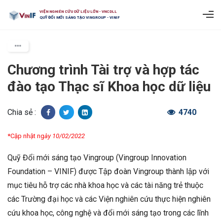
VIỆN NGHIÊN CỨU DỮ LIỆU LỚN - VNCDLL
QUỸ ĐỔI MỚI SÁNG TẠO VINGROUP - VINIF
Chương trình Tài trợ và hợp tác
đào tạo Thạc sĩ Khoa học dữ liệu
Chia sẻ :
4740
*Cập nhật ng
ày 10/02/2022
Quỹ Đổi mới sáng tạo Vingroup (Vingroup Innovation
Foundation – VINIF) được Tập đoàn Vingroup thành lập với
mục tiêu hỗ trợ các nhà khoa học và các tài năng trẻ thuộc
các Trường đại học và các Viện nghiên cứu thực hiện nghiên
cứu khoa học, công nghệ và đổi mới sáng tạo trong các lĩnh