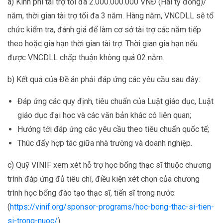
a) Kinh phí tài trợ tối đa 2.000.000.000 VNĐ (Hai tỷ đồng)/
năm, thời gian tài trợ tối đa 3 năm. Hàng năm, VNCDLL sẽ tổ
chức kiểm tra, đánh giá để làm cơ sở tài trợ các năm tiếp
theo hoặc gia hạn thời gian tài trợ. Thời gian gia hạn nếu
được VNCDLL chấp thuận không quá 02 năm.
b) Kết quả của Đề án phải đáp ứng các yêu cầu sau đây:
Đáp ứng các quy định, tiêu chuẩn của Luật giáo dục, Luật
giáo dục đại học và các văn bản khác có liên quan;
Hướng tới đáp ứng các yêu cầu theo tiêu chuẩn quốc tế;
Thúc đẩy hợp tác giữa nhà trường và doanh nghiệp.
c) Quỹ VINIF xem xét hỗ trợ học bổng thạc sĩ thuộc chương
trình đáp ứng đủ tiêu chí, điều kiện xét chọn của chương
trình học bổng đào tạo thạc sĩ, tiến sĩ trong nước:
(
https://vinif.org/sponsor-programs/hoc-bong-thac-si-tien-
si-trong-nuoc/
).