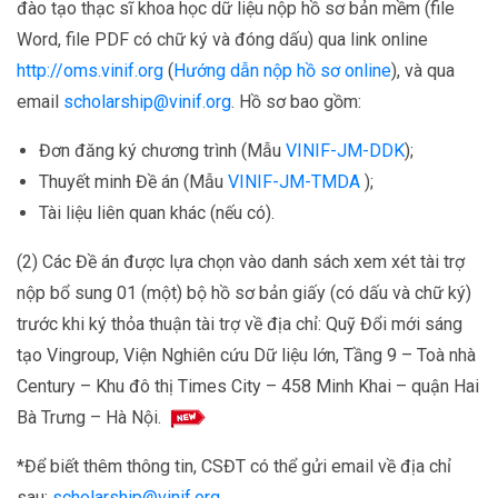
đào tạo thạc sĩ khoa học dữ liệu nộp hồ sơ bản mềm (file
Word, file PDF có chữ ký và đóng dấu) qua link online
http://oms.vinif.org
(
Hướng dẫn nộp hồ sơ online
), và qua
email
scholarship
@vinif.org
. Hồ sơ bao gồm:
Đơn đăng ký chương trình (Mẫu
VINIF-JM-DDK
);
Thuyết minh Đề án (Mẫu
VINIF-JM-TMDA
);
Tài liệu liên quan khác (nếu có).
(2) Các Đề án được lựa chọn vào danh sách xem xét tài trợ
nộp bổ sung 01 (một) bộ hồ sơ bản giấy (có dấu và chữ ký)
trước khi ký thỏa thuận tài trợ về địa chỉ: Quỹ Đổi mới sáng
tạo Vingroup, Viện Nghiên cứu Dữ liệu lớn, Tầng 9 – Toà nhà
Century – Khu đô thị Times City – 458 Minh Khai – quận Hai
Bà Trưng – Hà Nội.
*Để biết thêm thông tin, CSĐT có thể gửi email về địa chỉ
sau:
scholarship@vinif.org
.