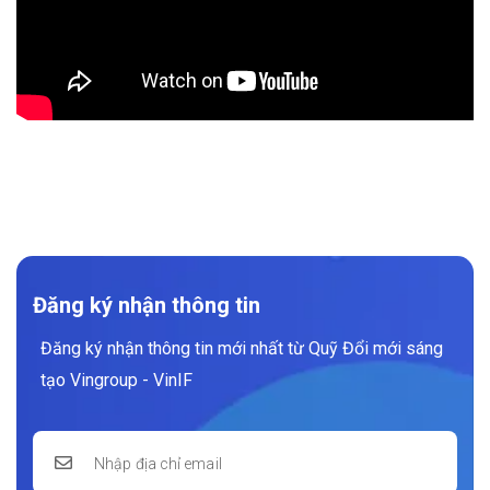
Đăng ký nhận thông tin
Đăng ký nhận thông tin mới nhất từ Quỹ Đổi mới sáng
tạo Vingroup - VinIF