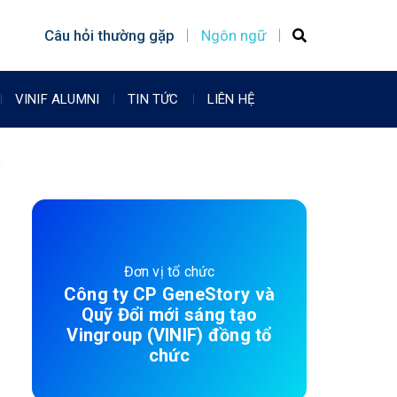
Câu hỏi thường gặp
Ngôn ngữ
VINIF ALUMNI
TIN TỨC
LIÊN HỆ
s
Đơn vị tổ chức
Công ty CP GeneStory và
Quỹ Đổi mới sáng tạo
Vingroup (VINIF) đồng tổ
chức