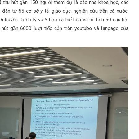
ã thu hút gần 150 người tham dự là các nhà khoa học, các
, đến từ 55 cơ sở y tế, giáo dục, nghiên cứu trên cả nước.
i truyền Dược lý và Y học cá thể hoá và có hơn 50 câu hỏi
GS. George Patrinos
GS. George Patrinos
u hút gần 6000 lượt tiếp cận trên youtube và fanpage của