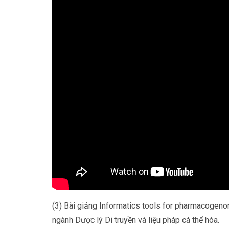
(3) Bài giảng Informatics tools for pharmacogeno
ngành Dược lý Di truyền và liệu pháp cá thể hóa.