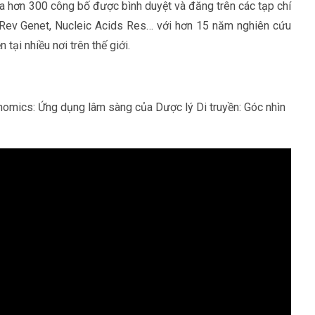
của hơn 300 công bố được bình duyệt và đăng trên các tạp chí
 Rev Genet, Nucleic Acids Res… với hơn 15 năm nghiên cứu
tại nhiều nơi trên thế giới.
enomics: Ứng dụng lâm sàng của Dược lý Di truyền: Góc nhìn