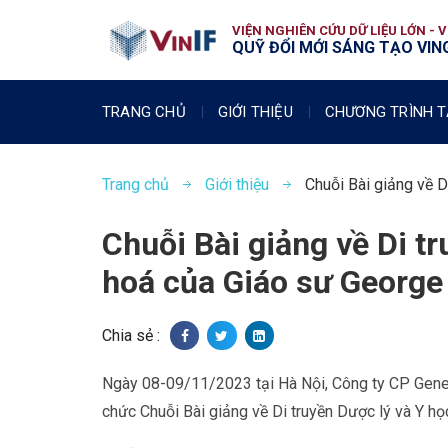
VIỆN NGHIÊN CỨU DỮ LIỆU LỚN - 
QUỸ ĐỔI MỚI SÁNG TẠO VING
TRANG CHỦ
GIỚI THIỆU
CHƯƠNG TRÌNH T
Trang chủ
Giới thiệu
Chuỗi Bài giảng về D
Chuỗi Bài giảng về Di tr
hoá của Giáo sư George
Chia sẻ :
Ngày 08-09/11/2023 tại Hà Nội, Công ty CP Gene
chức Chuỗi Bài giảng về Di truyền Dược lý và Y họ