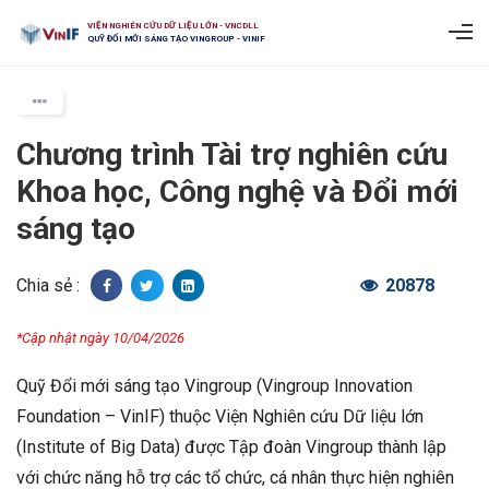
VIỆN NGHIÊN CỨU DỮ LIỆU LỚN - VNCDLL
QUỸ ĐỔI MỚI SÁNG TẠO VINGROUP - VINIF
Chương trình Tài trợ nghiên cứu
Khoa học, Công nghệ và Đổi mới
sáng tạo
Chia sẻ :
20878
*Cập nhật ngày 10/04/2026
Quỹ Đổi mới sáng tạo Vingroup (Vingroup Innovation
Foundation – VinIF) thuộc Viện Nghiên cứu Dữ liệu lớn
(Institute of Big Data) được Tập đoàn Vingroup thành lập
với chức năng hỗ trợ các tổ chức, cá nhân thực hiện nghiên