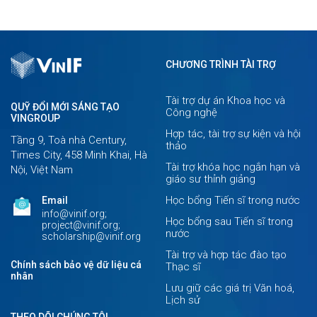
CHƯƠNG TRÌNH TÀI TRỢ
Tài trợ dự án Khoa học và
QUỸ ĐỔI MỚI SÁNG TẠO
Công nghệ
VINGROUP
Hợp tác, tài trợ sự kiện và hội
Tầng 9, Toà nhà Century,
thảo
Times City, 458 Minh Khai, Hà
Tài trợ khóa học ngắn hạn và
Nội, Việt Nam
giáo sư thỉnh giảng
Học bổng Tiến sĩ trong nước
Email
info@vinif.org;
Học bổng sau Tiến sĩ trong
project@vinif.org;
nước
scholarship@vinif.org
Tài trợ và hợp tác đào tạo
Chính sách bảo vệ dữ liệu cá
Thạc sĩ
nhân
Lưu giữ các giá trị Văn hoá,
Lịch sử