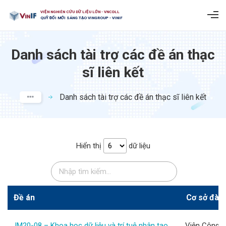
VIỆN NGHIÊN CỨU DỮ LIỆU LỚN - VNCDLL
QUỸ ĐỔI MỚI SÁNG TẠO VINGROUP - VINIF
Danh sách tài trợ các đề án thạc
sĩ liên kết
Danh sách tài trợ các đề án thạc sĩ liên kết
Hiển thị
dữ liệu
Đề án
Cơ sở đào
JM20-08 – Khoa học dữ liệu và trí tuệ nhân tạo
Viện Công n