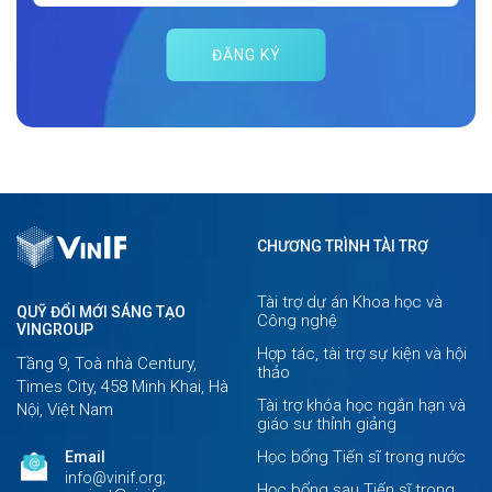
ĐĂNG KÝ
CHƯƠNG TRÌNH TÀI TRỢ
Tài trợ dự án Khoa học và
QUỸ ĐỔI MỚI SÁNG TẠO
Công nghệ
VINGROUP
Hợp tác, tài trợ sự kiện và hội
Tầng 9, Toà nhà Century,
thảo
Times City, 458 Minh Khai, Hà
Tài trợ khóa học ngắn hạn và
Nội, Việt Nam
giáo sư thỉnh giảng
Học bổng Tiến sĩ trong nước
Email
info@vinif.org;
Học bổng sau Tiến sĩ trong