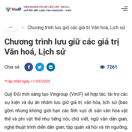
VIỆN NGHIÊN CỨU DỮ LIỆU LỚN - VNCDLL
QUỸ ĐỔI MỚI SÁNG TẠO VINGROUP - VINIF
Chương trình lưu giữ các giá trị Văn hoá, Lịch sử
Chương trình lưu giữ các giá trị
Văn hoá, Lịch sử
Chia sẻ :
7261
*
Cập nhật ngày 11/03/2025
Quỹ Đổi mới sáng tạo Vingroup (VinIF) sẽ hợp tác, tài trợ các
sự kiện và dự án nhằm lưu giữ giá trị văn hóa, lịch sử (bao
gồm nhưng không giới hạn các lĩnh vực di sản văn hóa vật
thể và phi vật thể như tiếng nói, chữ viết; ngữ văn dân gian;
nghệ thuật trình diễn dân gian; tập quán xã hội và tín ngưỡng;