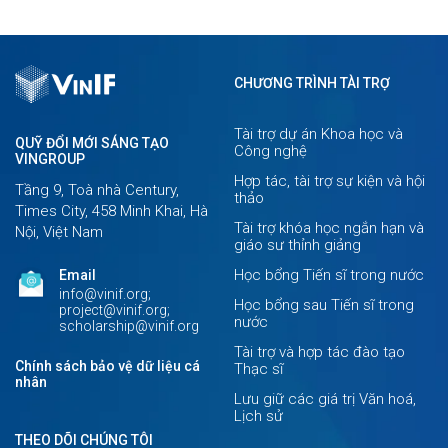
CHƯƠNG TRÌNH TÀI TRỢ
Tài trợ dự án Khoa học và
QUỸ ĐỔI MỚI SÁNG TẠO
Công nghệ
VINGROUP
Hợp tác, tài trợ sự kiện và hội
Tầng 9, Toà nhà Century,
thảo
Times City, 458 Minh Khai, Hà
Tài trợ khóa học ngắn hạn và
Nội, Việt Nam
giáo sư thỉnh giảng
Học bổng Tiến sĩ trong nước
Email
info@vinif.org;
Học bổng sau Tiến sĩ trong
project@vinif.org;
nước
scholarship@vinif.org
Tài trợ và hợp tác đào tạo
Chính sách bảo vệ dữ liệu cá
Thạc sĩ
nhân
Lưu giữ các giá trị Văn hoá,
Lịch sử
THEO DÕI CHÚNG TÔI