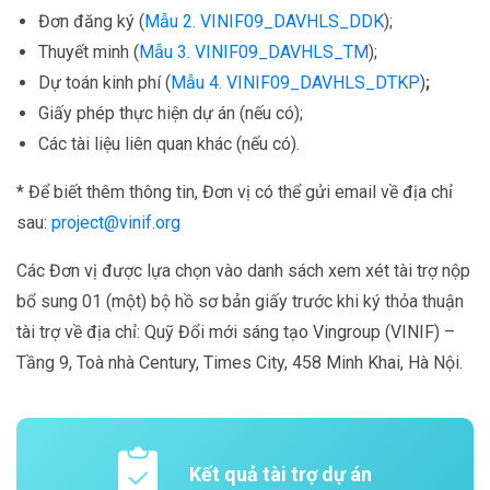
Đơn đăng ký (
Mẫu 2. VINIF09_DAVHLS_DDK
);
Thuyết minh (
Mẫu 3. VINIF09_DAVHLS_TM
);
Dự toán kinh phí (
Mẫu 4. VINIF09_DAVHLS_DTKP
)
;
Giấy phép thực hiện dự án (nếu có);
Các tài liệu liên quan khác (nếu có).
* Để biết thêm thông tin, Đơn vị có thể gửi email về địa chỉ
sau:
project@vinif.org
Các Đơn vị được lựa chọn vào danh sách xem xét tài trợ nộp
bổ sung 01 (một) bộ hồ sơ bản giấy trước khi ký thỏa thuận
tài trợ về địa chỉ: Quỹ Đổi mới sáng tạo Vingroup (VINIF) –
Tầng 9, Toà nhà Century, Times City, 458 Minh Khai, Hà Nội.
Kết quả tài trợ dự án