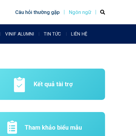
Câu hỏi thường gặp
Ngôn ngữ
VINIF ALUMNI
TIN TỨC
LIÊN HỆ
Kết quả tài trợ
Tham khảo biểu mẫu