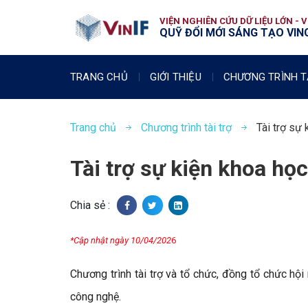
VIỆN NGHIÊN CỨU DỮ LIỆU LỚN - 
QUỸ ĐỔI MỚI SÁNG TẠO VING
TRANG CHỦ
GIỚI THIỆU
CHƯƠNG TRÌNH T
Trang chủ
Chương trình tài trợ
Tài trợ sự
Tài trợ sự kiện khoa họ
Chia sẻ :
*Cập nhật ngày 10/04/202
6
Chương trình tài trợ và tổ chức, đồng tổ chức hội
công nghệ.