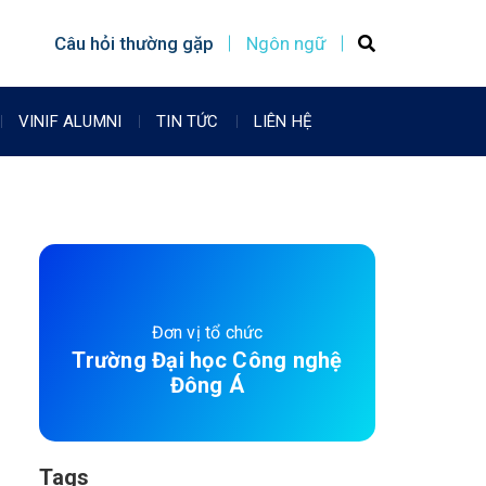
Câu hỏi thường gặp
Ngôn ngữ
VINIF ALUMNI
TIN TỨC
LIÊN HỆ
Đơn vị tổ chức
Trường Đại học Công nghệ
Đông Á
Tags