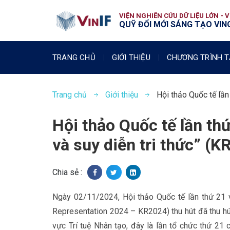
VIỆN NGHIÊN CỨU DỮ LIỆU LỚN - 
QUỸ ĐỔI MỚI SÁNG TẠO VING
TRANG CHỦ
GIỚI THIỆU
CHƯƠNG TRÌNH T
Trang chủ
Giới thiệu
Hội thảo Quốc tế lần
Hội thảo Quốc tế lần th
và suy diễn tri thức” (K
Chia sẻ :
Ngày 02/11/2024, Hội thảo Quốc tế lần thứ 21 v
Representation 2024 – KR2024) thu hút đã thu hú
vực Trí tuệ Nhân tạo, đây là lần tổ chức thứ 21 