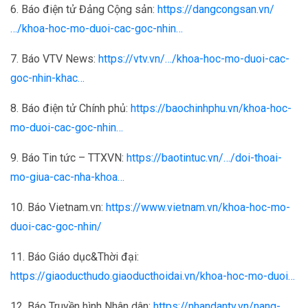
6. Báo điện tử Đảng Cộng sản:
https://dangcongsan.vn/
…/khoa-hoc-mo-duoi-cac-goc-nhin…
7. Báo VTV News:
https://vtv.vn/…/khoa-hoc-mo-duoi-cac-
goc-nhin-khac…
8. Báo điện tử Chính phủ:
https://baochinhphu.vn/khoa-hoc-
mo-duoi-cac-goc-nhin…
9. Báo Tin tức – TTXVN:
https://baotintuc.vn/…/doi-thoai-
mo-giua-cac-nha-khoa…
10. Báo Vietnam.vn:
https://www.vietnam.vn/khoa-hoc-mo-
duoi-cac-goc-nhin/
11. Báo Giáo dục&Thời đại:
https://giaoducthudo.giaoducthoidai.vn/khoa-hoc-mo-duoi…
12. Báo Truyền hình Nhân dân:
https://nhandantv.vn/nang-