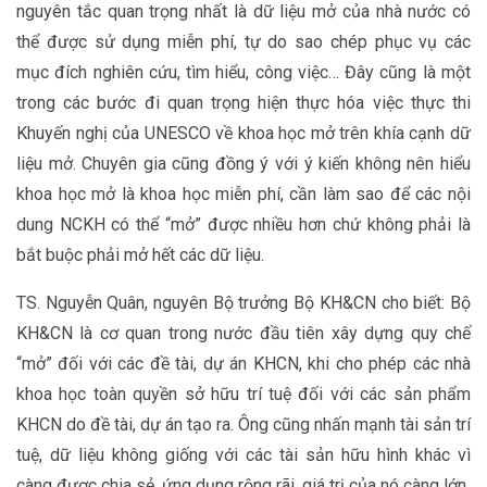
nguyên tắc quan trọng nhất là dữ liệu mở của nhà nước có
thể được sử dụng miễn phí, tự do sao chép phục vụ các
mục đích nghiên cứu, tìm hiểu, công việc… Đây cũng là một
trong các bước đi quan trọng hiện thực hóa việc thực thi
Khuyến nghị của UNESCO về khoa học mở trên khía cạnh dữ
liệu mở. Chuyên gia cũng đồng ý với ý kiến không nên hiểu
khoa học mở là khoa học miễn phí, cần làm sao để các nội
dung NCKH có thể “mở” được nhiều hơn chứ không phải là
bắt buộc phải mở hết các dữ liệu.
TS. Nguyễn Quân, nguyên Bộ trưởng Bộ KH&CN cho biết: Bộ
KH&CN là cơ quan trong nước đầu tiên xây dựng quy chế
“mở” đối với các đề tài, dự án KHCN, khi cho phép các nhà
khoa học toàn quyền sở hữu trí tuệ đối với các sản phẩm
KHCN do đề tài, dự án tạo ra. Ông cũng nhấn mạnh tài sản trí
tuệ, dữ liệu không giống với các tài sản hữu hình khác vì
càng được chia sẻ, ứng dụng rộng rãi, giá trị của nó càng lớn.