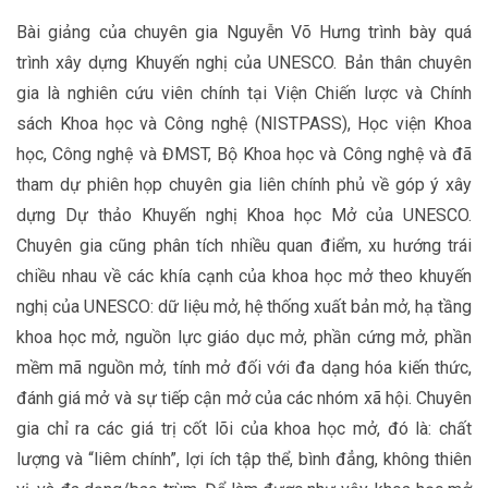
Bài giảng của chuyên gia Nguyễn Võ Hưng trình bày quá
trình xây dựng Khuyến nghị của UNESCO. Bản thân chuyên
gia là nghiên cứu viên chính tại Viện Chiến lược và Chính
sách Khoa học và Công nghệ (NISTPASS), Học viện Khoa
học, Công nghệ và ĐMST, Bộ Khoa học và Công nghệ và đã
tham dự phiên họp chuyên gia liên chính phủ về góp ý xây
dựng Dự thảo Khuyến nghị Khoa học Mở của UNESCO.
Chuyên gia cũng phân tích nhiều quan điểm, xu hướng trái
chiều nhau về các khía cạnh của khoa học mở theo khuyến
nghị của UNESCO: dữ liệu mở, hệ thống xuất bản mở, hạ tầng
khoa học mở, nguồn lực giáo dục mở, phần cứng mở, phần
mềm mã nguồn mở, tính mở đối với đa dạng hóa kiến thức,
đánh giá mở và sự tiếp cận mở của các nhóm xã hội. Chuyên
gia chỉ ra các giá trị cốt lõi của khoa học mở, đó là: chất
lượng và “liêm chính”, lợi ích tập thể, bình đẳng, không thiên