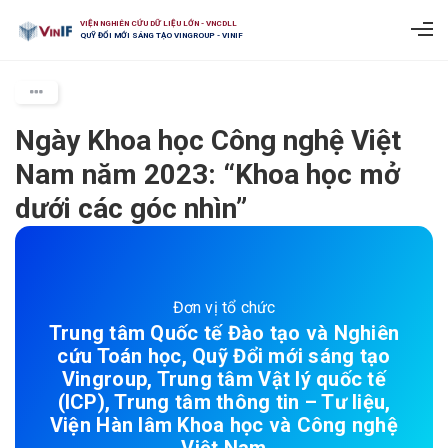
VIỆN NGHIÊN CỨU DỮ LIỆU LỚN - VNCDLL
QUỸ ĐỔI MỚI SÁNG TẠO VINGROUP - VINIF
Ngày Khoa học Công nghệ Việt
Nam năm 2023: “Khoa học mở
dưới các góc nhìn”
Đơn vị tổ chức
Trung tâm Quốc tế Đào tạo và Nghiên
cứu Toán học, Quỹ Đổi mới sáng tạo
Vingroup, Trung tâm Vật lý quốc tế
(ICP), Trung tâm thông tin – Tư liệu,
Viện Hàn lâm Khoa học và Công nghệ