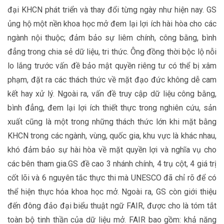
đại KHCN phát triển và thay đổi từng ngày như hiện nay. GS
ủng hộ một nền khoa học mở đem lại lợi ích hài hòa cho các
ngành nội thuộc; đảm bảo sự liêm chính, công bằng, bình
đẳng trong chia sẻ dữ liệu, tri thức. Ông đồng thời bộc lộ nỗi
lo lắng trước vấn đề bảo mật quyền riêng tư có thể bị xâm
phạm, đặt ra các thách thức về mặt đạo đức không dễ cam
kết hay xử lý. Ngoài ra, vấn đề truy cập dữ liệu công bằng,
bình đẳng, đem lại lợi ích thiết thực trong nghiên cứu, sản
xuất cũng là một trong những thách thức lớn khi mặt bằng
KHCN trong các ngành, vùng, quốc gia, khu vực là khác nhau,
khó đảm bảo sự hài hòa về mặt quyền lợi và nghĩa vụ cho
các bên tham gia.GS đề cao 3 nhánh chính, 4 trụ cột, 4 giá trị
cốt lõi và 6 nguyên tắc thực thi mà UNESCO đã chỉ rõ để có
thể hiện thực hóa khoa học mở. Ngoài ra, GS còn giới thiệu
đến đông đảo đại biểu thuật ngữ FAIR, được cho là tóm tắt
toàn bộ tinh thần của dữ liệu mở. FAIR bao gồm: khả năng