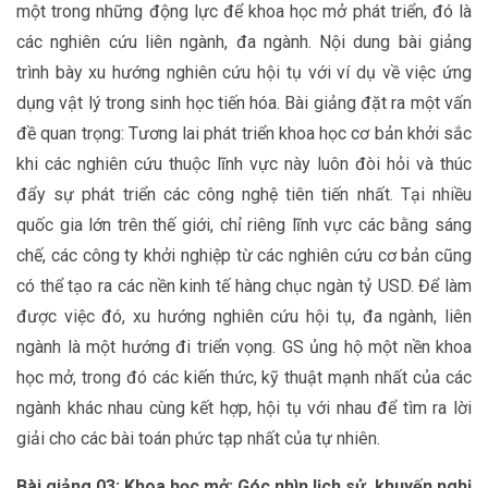
một trong những động lực để khoa học mở phát triển, đó là
các nghiên cứu liên ngành, đa ngành. Nội dung bài giảng
trình bày xu hướng nghiên cứu hội tụ với ví dụ về việc ứng
dụng vật lý trong sinh học tiến hóa. Bài giảng đặt ra một vấn
đề quan trọng: Tương lai phát triển khoa học cơ bản khởi sắc
khi các nghiên cứu thuộc lĩnh vực này luôn đòi hỏi và thúc
đẩy sự phát triển các công nghệ tiên tiến nhất. Tại nhiều
quốc gia lớn trên thế giới, chỉ riêng lĩnh vực các bằng sáng
chế, các công ty khởi nghiệp từ các nghiên cứu cơ bản cũng
có thể tạo ra các nền kinh tế hàng chục ngàn tỷ USD. Để làm
được việc đó, xu hướng nghiên cứu hội tụ, đa ngành, liên
ngành là một hướng đi triển vọng. GS ủng hộ một nền khoa
học mở, trong đó các kiến thức, kỹ thuật mạnh nhất của các
ngành khác nhau cùng kết hợp, hội tụ với nhau để tìm ra lời
giải cho các bài toán phức tạp nhất của tự nhiên.
Bài giảng 03: Khoa học mở: Góc nhìn lịch sử, khuyến nghị