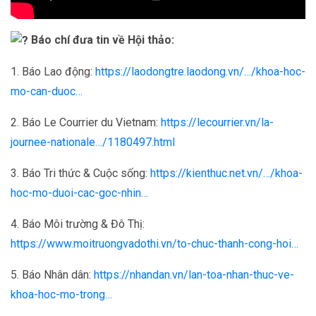
Báo chí đưa tin về Hội thảo:
1. Báo Lao động:
https://laodongtre.laodong.vn/…/khoa-hoc-
mo-can-duoc…
2. Báo Le Courrier du Vietnam:
https://lecourrier.vn/la-
journee-nationale…/1180497.html
3. Báo Tri thức & Cuộc sống:
https://kienthuc.net.vn/…/khoa-
hoc-mo-duoi-cac-goc-nhin…
4. Báo Môi trường & Đô Thị:
https://www.moitruongvadothi.vn/to-chuc-thanh-cong-hoi…
5. Báo Nhân dân:
https://nhandan.vn/lan-toa-nhan-thuc-ve-
khoa-hoc-mo-trong…