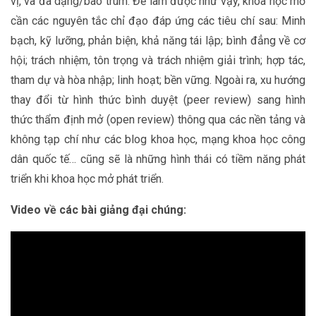
vị, và đa dạng/bao trùm. Để làm được như vậy, khoa học mở
cần các nguyên tắc chỉ đạo đáp ứng các tiêu chí sau: Minh
bạch, kỹ lưỡng, phản biện, khả năng tái lập; bình đẳng về cơ
hội; trách nhiệm, tôn trọng và trách nhiệm giải trình; hợp tác,
tham dự và hòa nhập; linh hoạt; bền vững. Ngoài ra, xu hướng
thay đổi từ hình thức bình duyệt (peer review) sang hình
thức thẩm định mở (open review) thông qua các nền tảng và
không tạp chí như các blog khoa học, mạng khoa học công
dân quốc tế… cũng sẽ là những hình thái có tiềm năng phát
triển khi khoa học mở phát triển.
Video về các bài giảng đại chúng: