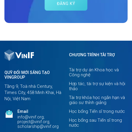
ĐĂNG KÝ
CHƯƠNG TRÌNH TÀI TRỢ
Tài trợ dự án Khoa học và
QUỸ ĐỔI MỚI SÁNG TẠO
Công nghệ
VINGROUP
Hợp tác, tài trợ sự kiện và hội
Tầng 9, Toà nhà Century,
thảo
Times City, 458 Minh Khai, Hà
Tài trợ khóa học ngắn hạn và
Nội, Việt Nam
giáo sư thỉnh giảng
Học bổng Tiến sĩ trong nước
Email
info@vinif.org;
Học bổng sau Tiến sĩ trong
project@vinif.org;
nước
scholarship@vinif.org