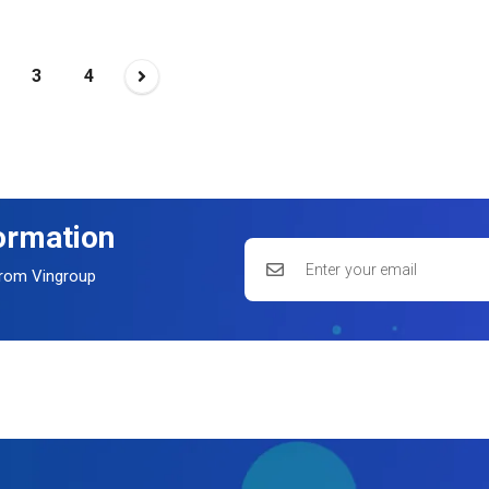
3
4
formation
 from Vingroup