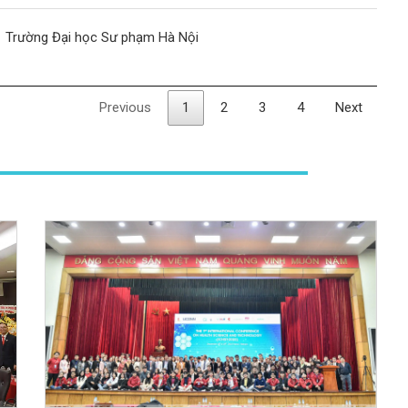
Trường Đại học Sư phạm Hà Nội
Previous
1
2
3
4
Next