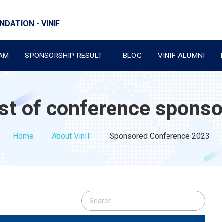
DATION - VINIF
RAM
SPONSORSHIP RESULT
BLOG
VINIF ALUMNI
ist of conference sponso
Home
About VinIF
Sponsored Conference 2023