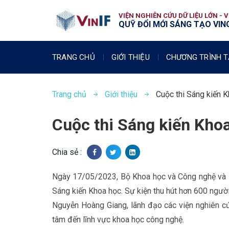
VIỆN NGHIÊN CỨU DỮ LIỆU LỚN - 
QUỸ ĐỔI MỚI SÁNG TẠO VING
TRANG CHỦ
GIỚI THIỆU
CHƯƠNG TRÌNH T
Trang chủ
Giới thiệu
Cuộc thi Sáng kiến 
Cuộc thi Sáng kiến Kho
Chia sẻ :
Ngày 17/05/2023, Bộ Khoa học và Công nghệ và B
Sáng kiến Khoa học. Sự kiện thu hút hơn 600 ngư
Nguyễn Hoàng Giang, lãnh đạo các viện nghiên cứ
tâm đến lĩnh vực khoa học công nghệ.