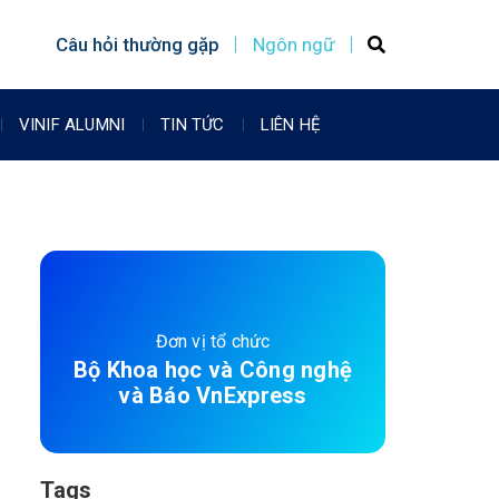
Câu hỏi thường gặp
Ngôn ngữ
VINIF ALUMNI
TIN TỨC
LIÊN HỆ
Đơn vị tổ chức
Bộ Khoa học và Công nghệ
và Báo VnExpress
Tags