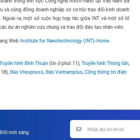
 doanh trong lĩnh vực Công nghệ micro-nano tại Việt Nam đã
u và cộng đồng doanh nghiệp có cơ hội trao đổi kinh doanh
. Ngoài ra, một số cuộc họp hợp tác giữa INT và một số tổ
ác dự án nghiên cứu chung và trao đổi đào tạo nhân viên.
 trang Web
Institute for Nanotechnology (INT)-Home
Truyền hình Bình Thuận
(tin ở phút 11),
Truyền hình Thông tấn
,
 18),
Báo Vnexpress
,
Báo Vietnamplus
,
Cổng thông tin điện
 Đổi mới sáng