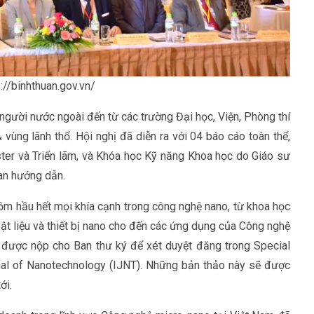
://binhthuan.gov.vn/
người nước ngoài đến từ các trường Đại học, Viện, Phòng thí
vùng lãnh thổ. Hội nghị đã diễn ra với 04 báo cáo toàn thể,
ter và Triển lãm, và Khóa học Kỹ năng Khoa học do Giáo sư
an hướng dẫn.
gồm hầu hết mọi khía cạnh trong công nghệ nano, từ khoa học
, vật liệu và thiết bị nano cho đến các ứng dụng của Công nghệ
 được nộp cho Ban thư ký để xét duyệt đăng trong Special
rnal of Nanotechnology (IJNT). Những bản thảo này sẽ được
ới.