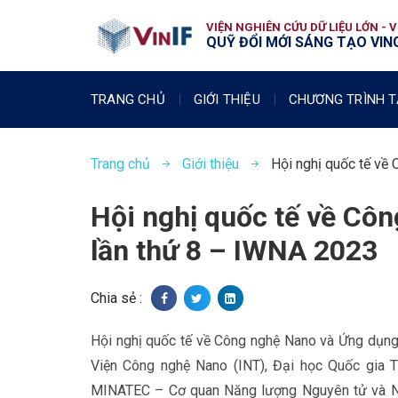
VIỆN NGHIÊN CỨU DỮ LIỆU LỚN - 
QUỸ ĐỔI MỚI SÁNG TẠO VING
TRANG CHỦ
GIỚI THIỆU
CHƯƠNG TRÌNH T
Trang chủ
Giới thiệu
Hội nghị quốc tế về
Hội nghị quốc tế về Cô
lần thứ 8 – IWNA 2023
Chia sẻ :
Hội nghị quốc tế về Công nghệ Nano và Ứng dụn
Viện Công nghệ Nano (INT), Đại học Quốc gia 
MINATEC – Cơ quan Năng lượng Nguyên tử và Nă