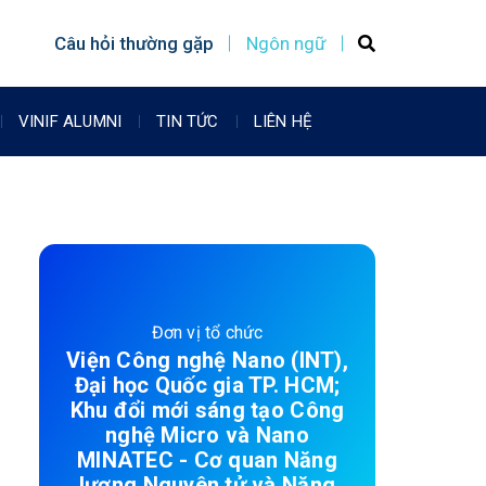
Câu hỏi thường gặp
Ngôn ngữ
VINIF ALUMNI
TIN TỨC
LIÊN HỆ
Đơn vị tổ chức
Viện Công nghệ Nano (INT),
Đại học Quốc gia TP. HCM;
Khu đổi mới sáng tạo Công
nghệ Micro và Nano
MINATEC - Cơ quan Năng
lượng Nguyên tử và Năng