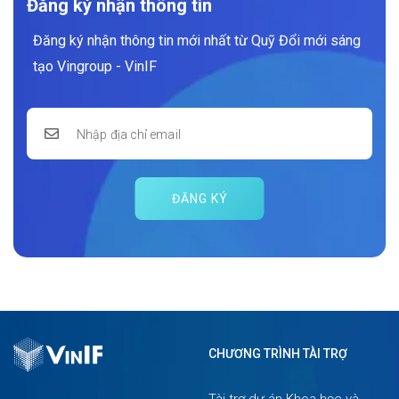
Đăng ký nhận thông tin
Đăng ký nhận thông tin mới nhất từ Quỹ Đổi mới sáng
tạo Vingroup - VinIF
ĐĂNG KÝ
CHƯƠNG TRÌNH TÀI TRỢ