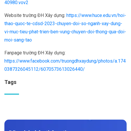
40980.vov2
Website trường ĐH Xây dựng:
https://www.huce.edu.vn/hoi-
thao-quoc-te-cdsd-2023-chuyen-doi-so-nganh-xay-dung-
vi-muc-tieu-phat-trien-ben-vung-chuyen-doi-thong-qua-doi-
moi-sang-tao
Fanpage trường ĐH Xây dựng:
https://www.facebook.com/truongdhxaydung/photos/a.174
0387326045112/6070573613026440/
Tags