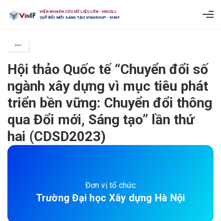
VIỆN NGHIÊN CỨU DỮ LIỆU LỚN - VNCDLL
QUỸ ĐỔI MỚI SÁNG TẠO VINGROUP - VINIF
Hội thảo Quốc tế “Chuyển đổi số
ngành xây dựng vì mục tiêu phát
triển bền vững: Chuyển đổi thông
qua Đổi mới, Sáng tạo” lần thứ
hai (CDSD2023)
Đơn vị tổ chức
Trường Đại học Xây dựng Hà Nội