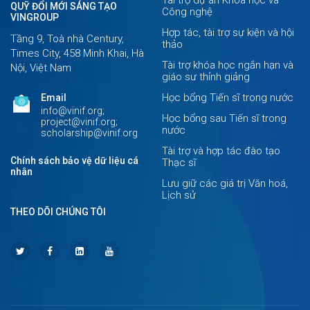
Tài trợ dự án Khoa học và
QUỸ ĐỔI MỚI SÁNG TẠO
Công nghệ
VINGROUP
Hợp tác, tài trợ sự kiện và hội
Tầng 9, Toà nhà Century,
thảo
Times City, 458 Minh Khai, Hà
Tài trợ khóa học ngắn hạn và
Nội, Việt Nam
giáo sư thỉnh giảng
Học bổng Tiến sĩ trong nước
Email
info@vinif.org;
Học bổng sau Tiến sĩ trong
project@vinif.org;
nước
scholarship@vinif.org
Tài trợ và hợp tác đào tạo
Chính sách bảo vệ dữ liệu cá
Thạc sĩ
nhân
Lưu giữ các giá trị Văn hoá,
Lịch sử
THEO DÕI CHÚNG TÔI