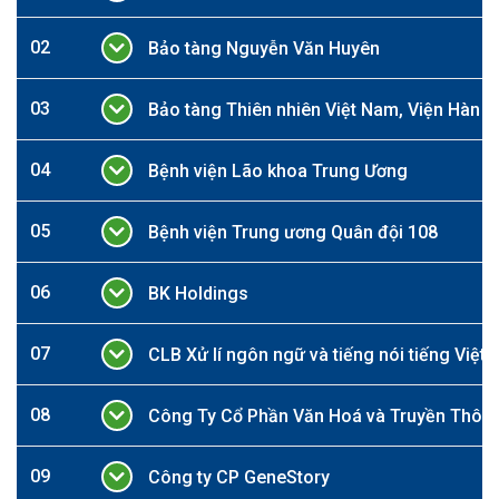
02
Bảo tàng Nguyễn Văn Huyên
03
Bảo tàng Thiên nhiên Việt Nam, Viện Hàn 
04
Bệnh viện Lão khoa Trung Ương
05
Bệnh viện Trung ương Quân đội 108
06
BK Holdings
07
CLB Xử lí ngôn ngữ và tiếng nói tiếng Việt,
08
Công Ty Cổ Phần Văn Hoá và Truyền Thôn
09
Công ty CP GeneStory