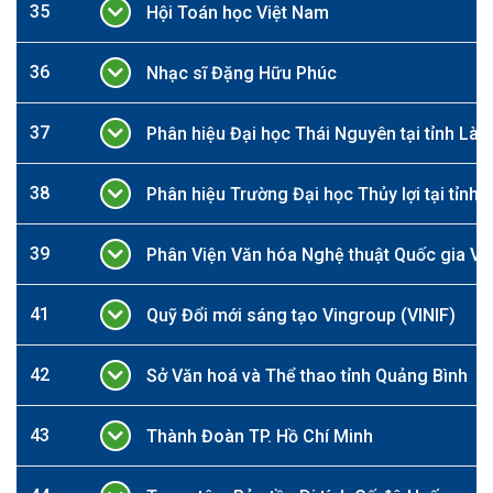
35
Hội Toán học Việt Nam
36
Nhạc sĩ Đặng Hữu Phúc
37
Phân hiệu Đại học Thái Nguyên tại tỉnh Lào
38
Phân hiệu Trường Đại học Thủy lợi tại tỉnh
39
Phân Viện Văn hóa Nghệ thuật Quốc gia Việ
41
Quỹ Đổi mới sáng tạo Vingroup (VINIF)
42
Sở Văn hoá và Thể thao tỉnh Quảng Bình
43
Thành Đoàn TP. Hồ Chí Minh