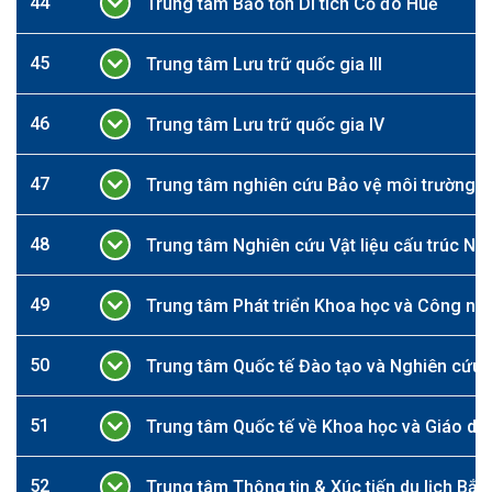
44
Trung tâm Bảo tồn Di tích Cố đô Huế
45
Trung tâm Lưu trữ quốc gia III
46
Trung tâm Lưu trữ quốc gia IV
47
Trung tâm nghiên cứu Bảo vệ môi trường, 
48
Trung tâm Nghiên cứu Vật liệu cấu trúc Nan
49
Trung tâm Phát triển Khoa học và Công ng
50
Trung tâm Quốc tế Đào tạo và Nghiên cứu
51
Trung tâm Quốc tế về Khoa học và Giáo dục
52
Trung tâm Thông tin & Xúc tiến du lịch Bắc