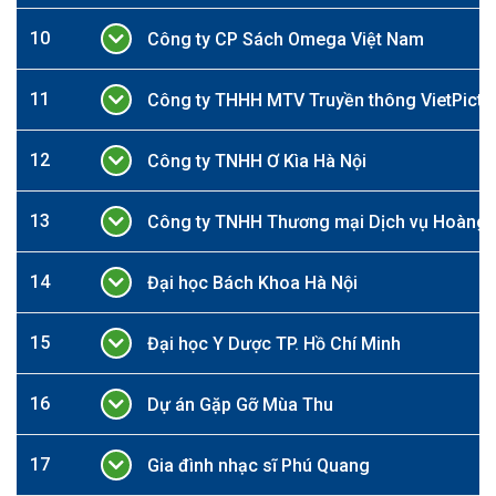
10
Công ty CP Sách Omega Việt Nam
11
Công ty THHH MTV Truyền thông VietPictu
12
Công ty TNHH Ơ Kìa Hà Nội
13
Công ty TNHH Thương mại Dịch vụ Hoàng 
14
Đại học Bách Khoa Hà Nội
15
Đại học Y Dược TP. Hồ Chí Minh
16
Dự án Gặp Gỡ Mùa Thu
17
Gia đình nhạc sĩ Phú Quang