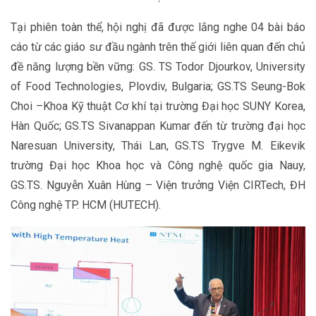
Tại phiên toàn thể, hội nghị đã được lắng nghe 04 bài báo
cáo từ các giáo sư đầu ngành trên thế giới liên quan đến chủ
đề năng lượng bền vững: GS. TS Todor Djourkov, University
of Food Technologies, Plovdiv, Bulgaria; GS.TS Seung-Bok
Choi –Khoa Kỹ thuật Cơ khí tại trường Đại học SUNY Korea,
Hàn Quốc; GS.TS Sivanappan Kumar đến từ trường đại học
Naresuan University, Thái Lan, GS.TS Trygve M. Eikevik
trường Đại học Khoa học và Công nghệ quốc gia Nauy,
GS.TS. Nguyễn Xuân Hùng – Viện trưởng Viện CIRTech, ĐH
Công nghệ TP. HCM (HUTECH).