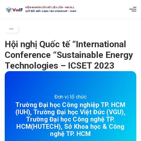
VIỆN NGHIÊN CỨU DỮ LIỆU LỚN - VNCDLL
QUỸ ĐỔI MỚI SÁNG TẠO VINGROUP - VINIF
Hội nghị Quốc tế “International
Conference “Sustainable Energy
Technologies – ICSET 2023
Đơn vị tổ chức
Trường Đại học Công nghiệp TP. HCM
(IUH), Trường Đại học Việt Đức (VGU),
Trường Đại học Công nghệ TP.
HCM(HUTECH), Sở Khoa học & Công
nghệ TP. HCM