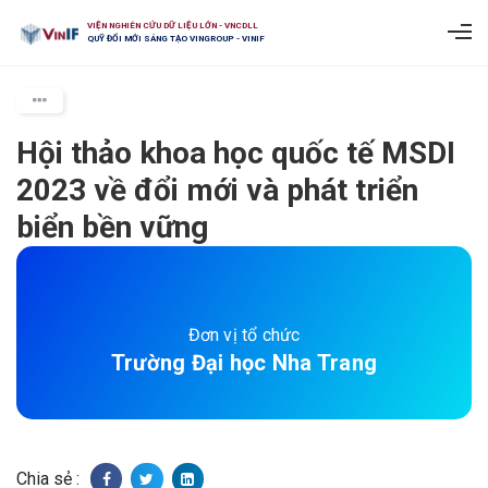
VIỆN NGHIÊN CỨU DỮ LIỆU LỚN - VNCDLL
QUỸ ĐỔI MỚI SÁNG TẠO VINGROUP - VINIF
Hội thảo khoa học quốc tế MSDI
2023 về đổi mới và phát triển
biển bền vững
Đơn vị tổ chức
Trường Đại học Nha Trang
Chia sẻ :