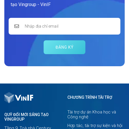
tạo Vingroup - VinIF
ĐĂNG KÝ
CHƯƠNG TRÌNH TÀI TRỢ
Tài trợ dự án Khoa học và
QUỸ ĐỔI MỚI SÁNG TẠO
Công nghệ
VINGROUP
Hợp tác, tài trợ sự kiện và hội
Tầng 9, Toà nhà Century,