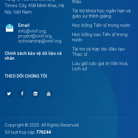
thảo
Times City, 458 Minh Khai, Hà
Tài trợ khóa học ngắn hạn và
Nội, Việt Nam
giáo sư thỉnh giảng
Học bổng Tiến sĩ trong nước
Email
info@vinif.org;
Học bổng sau Tiến sĩ trong
project@vinif.org;
nước
scholarship@vinif.org
Tài trợ và hợp tác đào tạo
Chính sách bảo vệ dữ liệu cá
Thạc sĩ
nhân
Lưu giữ các giá trị Văn hoá,
Lịch sử
THEO DÕI CHÚNG TÔI
Copyright © 2020. All Rights Reserved.
Số lượt truy cập
776244