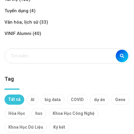
Tuyển dụng (4)
Văn hóa, lịch sử (33)
VINIF Alumni (40)
Tag
Tất cả
AI
big data
COVID
dự án
Gene
Hóa Học
hus
Khoa Học Công Nghệ
Khoa Học Dữ Liệu
Ký kết