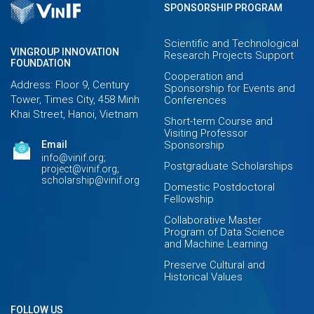
SPONSORSHIP PROGRAM
Scientific and Technological
VINGROUP INNOVATION
Research Projects Support
FOUNDATION
Cooperation and
Address: Floor 9, Century
Sponsorship for Events and
Tower, Times City, 458 Minh
Conferences
Khai Street, Hanoi, Vietnam
Short-term Course and
Visiting Professor
Email
Sponsorship
info@vinif.org;
Postgraduate Scholarships
project@vinif.org;
scholarship@vinif.org
Domestic Postdoctoral
Fellowship
Collaborative Master
Program of Data Science
and Machine Learning
Preserve Cultural and
Historical Values
FOLLOW US