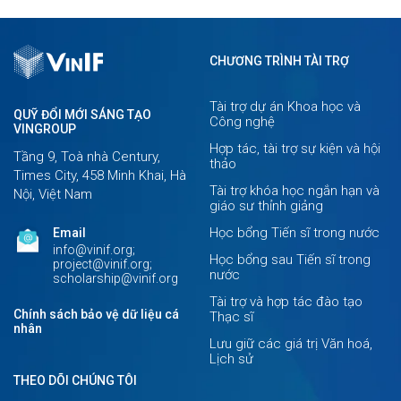
CHƯƠNG TRÌNH TÀI TRỢ
Tài trợ dự án Khoa học và
QUỸ ĐỔI MỚI SÁNG TẠO
Công nghệ
VINGROUP
Hợp tác, tài trợ sự kiện và hội
Tầng 9, Toà nhà Century,
thảo
Times City, 458 Minh Khai, Hà
Tài trợ khóa học ngắn hạn và
Nội, Việt Nam
giáo sư thỉnh giảng
Học bổng Tiến sĩ trong nước
Email
info@vinif.org;
Học bổng sau Tiến sĩ trong
project@vinif.org;
nước
scholarship@vinif.org
Tài trợ và hợp tác đào tạo
Chính sách bảo vệ dữ liệu cá
Thạc sĩ
nhân
Lưu giữ các giá trị Văn hoá,
Lịch sử
THEO DÕI CHÚNG TÔI