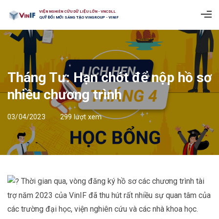
VIỆN NGHIÊN CỨU DỮ LIỆU LỚN - VNCDLL
QUỸ ĐỔI MỚI SÁNG TẠO VINGROUP - VINIF
Tháng Tư: Hạn chót để nộp hồ sơ
nhiều chương trình
03/04/2023
299 lượt xem
Thời gian qua, vòng đăng ký hồ sơ các chương trình tài
trợ năm 2023 của VinIF đã thu hút rất nhiều sự quan tâm của
các trường đại học, viện nghiên cứu và các nhà khoa học.