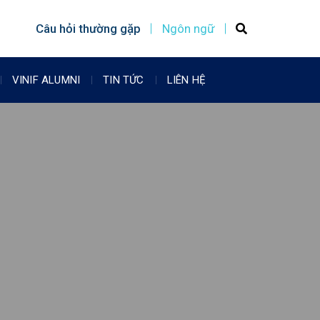
Câu hỏi thường gặp
Ngôn ngữ
VINIF ALUMNI
TIN TỨC
LIÊN HỆ