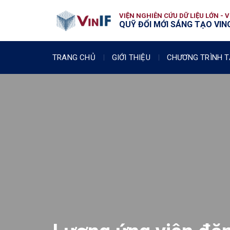
VIỆN NGHIÊN CỨU DỮ LIỆU LỚN - 
QUỸ ĐỔI MỚI SÁNG TẠO VING
TRANG CHỦ
GIỚI THIỆU
CHƯƠNG TRÌNH T