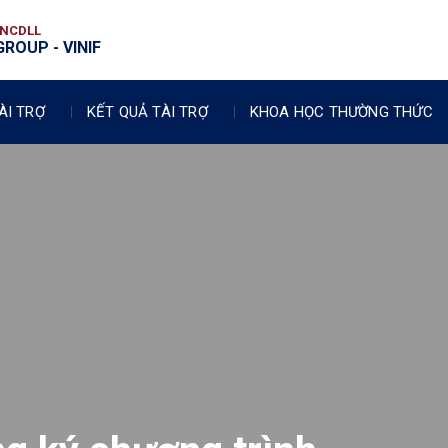
VNCDLL
ROUP - VINIF
ÀI TRỢ
KẾT QUẢ TÀI TRỢ
KHOA HỌC THƯỜNG THỨC