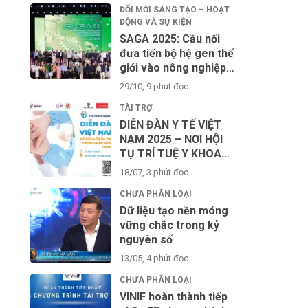
ĐỔI MỚI SÁNG TẠO – HOẠT
ĐỘNG VÀ SỰ KIỆN
SAGA 2025: Cầu nối
đưa tiến bộ hệ gen thế
giới vào nông nghiệp
công nghệ cao Việt
29/10, 9 phút đọc
Nam
TÀI TRỢ
DIỄN ĐÀN Y TẾ VIỆT
NAM 2025 – NƠI HỘI
TỤ TRÍ TUỆ Y KHOA
TOÀN CẦU VÌ SỨC
18/07, 3 phút đọc
KHỎE CỘNG ĐỒNG
CHƯA PHÂN LOẠI
Dữ liệu tạo nền móng
vững chắc trong kỷ
nguyên số
13/05, 4 phút đọc
CHƯA PHÂN LOẠI
VINIF hoàn thành tiếp