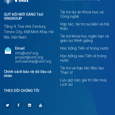
Tài trợ dự án Khoa học và
QUỸ ĐỔI MỚI SÁNG TẠO
Công nghệ
VINGROUP
Hợp tác, tài trợ sự kiện và hội
Tầng 9, Toà nhà Century,
thảo
Times City, 458 Minh Khai, Hà
Tài trợ khóa học ngắn hạn và
Nội, Việt Nam
giáo sư thỉnh giảng
Học bổng Tiến sĩ trong nước
Email
info@vinif.org;
Học bổng sau Tiến sĩ trong
project@vinif.org;
nước
scholarship@vinif.org
Tài trợ và hợp tác đào tạo
Chính sách bảo vệ dữ liệu cá
Thạc sĩ
nhân
Lưu giữ các giá trị Văn hoá,
Lịch sử
THEO DÕI CHÚNG TÔI