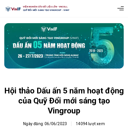
VIỆN NGHIÊN CỨU DỮ LIỆU LỚN - VNCDLL
QUỸ ĐỔI MỚI SÁNG TẠO VINGROUP - VINIF
Hội thảo Dấu ấn 5 năm hoạt động
của Quỹ Đổi mới sáng tạo
Vingroup
Ngày đăng: 06/06/2023
14094 lượt xem