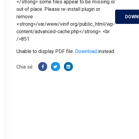
</strong> some files appear to be missing or
out of place. Please re-install plugin or
remove
DOWN
<strong>/var/www/vinif.org/public_html/wp-
content/advanced-cache.php</strong>. <br
/>851
Unable to display PDF file.
Download
instead.