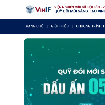
VIỆN NGHIÊN CỨU DỮ LIỆU LỚN - 
QUỸ ĐỔI MỚI SÁNG TẠO VING
TRANG CHỦ
GIỚI THIỆU
CHƯƠNG TRÌNH T