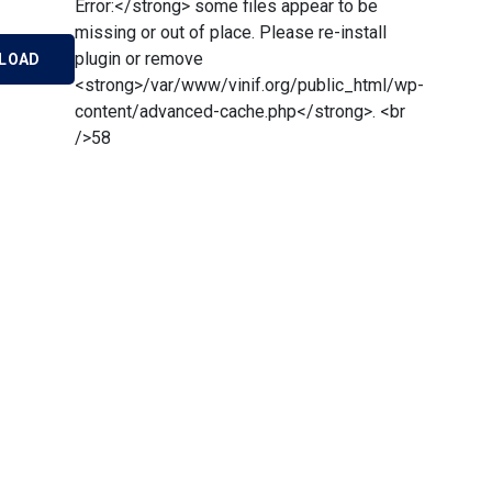
Error:</strong> some files appear to be
missing or out of place. Please re-install
plugin or remove
LOAD
<strong>/var/www/vinif.org/public_html/wp-
content/advanced-cache.php</strong>. <br
/>58