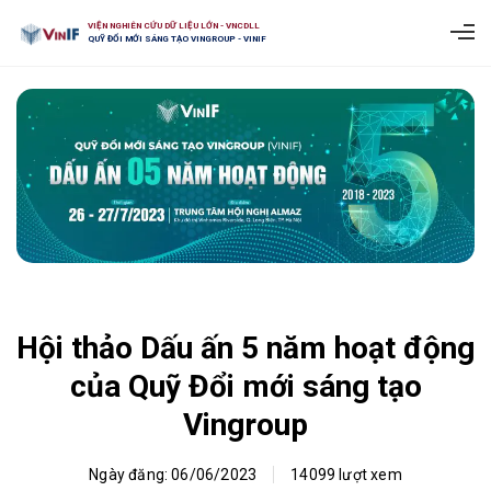
VIỆN NGHIÊN CỨU DỮ LIỆU LỚN - VNCDLL
QUỸ ĐỔI MỚI SÁNG TẠO VINGROUP - VINIF
Hội thảo Dấu ấn 5 năm hoạt động
của Quỹ Đổi mới sáng tạo
Vingroup
Ngày đăng: 06/06/2023
14099 lượt xem