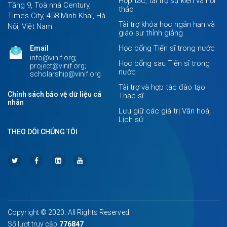
Hợp tác, tài trợ sự kiện và hội
Tầng 9, Toà nhà Century,
thảo
Times City, 458 Minh Khai, Hà
Tài trợ khóa học ngắn hạn và
Nội, Việt Nam
giáo sư thỉnh giảng
Học bổng Tiến sĩ trong nước
Email
info@vinif.org;
Học bổng sau Tiến sĩ trong
project@vinif.org;
nước
scholarship@vinif.org
Tài trợ và hợp tác đào tạo
Chính sách bảo vệ dữ liệu cá
Thạc sĩ
nhân
Lưu giữ các giá trị Văn hoá,
Lịch sử
THEO DÕI CHÚNG TÔI
Copyright © 2020. All Rights Reserved.
Số lượt truy cập
776847