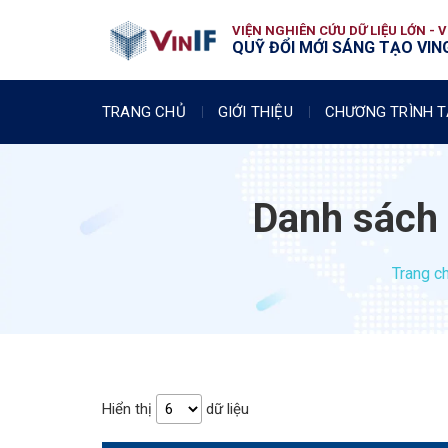
VIỆN NGHIÊN CỨU DỮ LIỆU LỚN - 
QUỸ ĐỔI MỚI SÁNG TẠO VING
TRANG CHỦ
GIỚI THIỆU
CHƯƠNG TRÌNH T
Danh sách 
Trang c
Hiển thị
dữ liệu