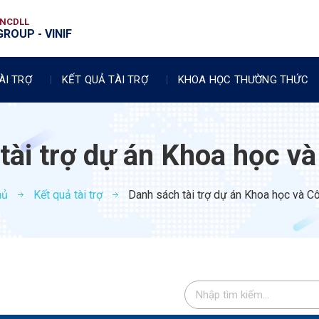
VNCDLL
ROUP - VINIF
ÀI TRỢ
KẾT QUẢ TÀI TRỢ
KHOA HỌC THƯỜNG THỨC
tài trợ dự án Khoa học v
hủ
Kết quả tài trợ
Danh sách tài trợ dự án Khoa học và Cô