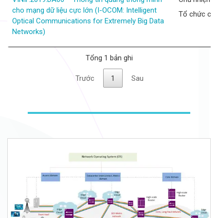
cho mạng dữ liệu cực lớn (I-OCOM: Intelligent
Tổ chức chủ
Optical Communications for Extremely Big Data
Networks)
Tổng 1 bản ghi
Trước
1
Sau