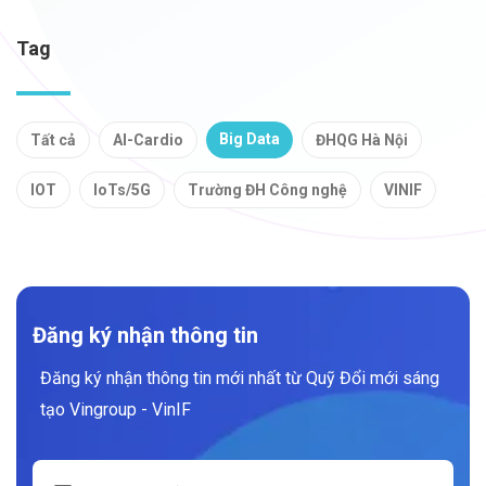
Tag
Big Data
Tất cả
AI-Cardio
ĐHQG Hà Nội
IOT
IoTs/5G
Trường ĐH Công nghệ
VINIF
Đăng ký nhận thông tin
Đăng ký nhận thông tin mới nhất từ Quỹ Đổi mới sáng
tạo Vingroup - VinIF