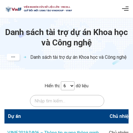
VIỆN NGHIÊN CỨU DỮ LIỆU LỚN - VNCDLL
QUỸ ĐỔI MỚI SÁNG TẠO VINGROUP - VINIF
Danh sách tài trợ dự án Khoa học
và Công nghệ
Danh sách tài trợ dự án Khoa học và Công nghệ​
Hiển thị
dữ liệu
Dự án
Chủ nhiệm 
VINIF.2019.DA06 – Thông tin quang thông minh
Chủ nhiệm d