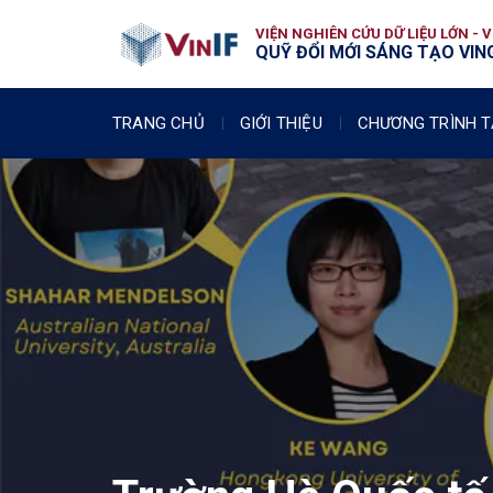
VIỆN NGHIÊN CỨU DỮ LIỆU LỚN - 
QUỸ ĐỔI MỚI SÁNG TẠO VING
TRANG CHỦ
GIỚI THIỆU
CHƯƠNG TRÌNH T