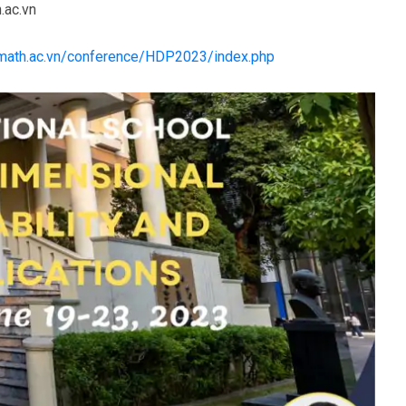
.ac.vn
/math.ac.vn/conference/HDP2023/index.php