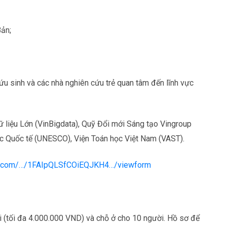
ản;
ứu sinh và các nhà nghiên cứu trẻ quan tâm đến lĩnh vực
ữ liệu Lớn (VinBigdata), Quỹ Đổi mới Sáng tạo Vingroup
ọc Quốc tế (UNESCO), Viện Toán học Việt Nam (VAST).
le.com/…/1FAIpQLSfCOiEQJKH4…/viewform
 lại (tối đa 4.000.000 VND) và chỗ ở cho 10 người. Hồ sơ để