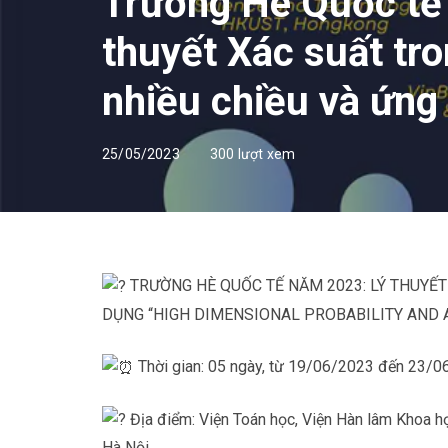
Trường Hè Quốc tế
thuyết Xác suất tr
nhiều chiều và ứng
25/05/2023
300 lượt xem
TRƯỜNG HÈ QUỐC TẾ NĂM 2023: LÝ THUYẾT
DỤNG “HIGH DIMENSIONAL PROBABILITY AND 
Thời gian: 05 ngày, từ 19/06/2023 đến 23/
Địa điểm: Viện Toán học, Viện Hàn lâm Khoa h
Hà Nội