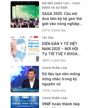
ĐỔI MỚI SÁNG TẠO – HOẠT
ĐỘNG VÀ SỰ KIỆN
SAGA 2025: Cầu nối
đưa tiến bộ hệ gen thế
giới vào nông nghiệp
công nghệ cao Việt
29/10, 9 phút đọc
Nam
TÀI TRỢ
DIỄN ĐÀN Y TẾ VIỆT
NAM 2025 – NƠI HỘI
TỤ TRÍ TUỆ Y KHOA
TOÀN CẦU VÌ SỨC
18/07, 3 phút đọc
KHỎE CỘNG ĐỒNG
CHƯA PHÂN LOẠI
Dữ liệu tạo nền móng
vững chắc trong kỷ
nguyên số
13/05, 4 phút đọc
CHƯA PHÂN LOẠI
VINIF hoàn thành tiếp