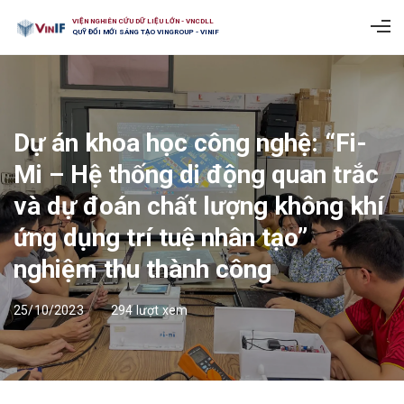
VIỆN NGHIÊN CỨU DỮ LIỆU LỚN - VNCDLL
QUỸ ĐỔI MỚI SÁNG TẠO VINGROUP - VINIF
Dự án khoa học công nghệ: “Fi-
Mi – Hệ thống di động quan trắc
và dự đoán chất lượng không khí
ứng dụng trí tuệ nhân tạo”
nghiệm thu thành công
25/10/2023
294 lượt xem