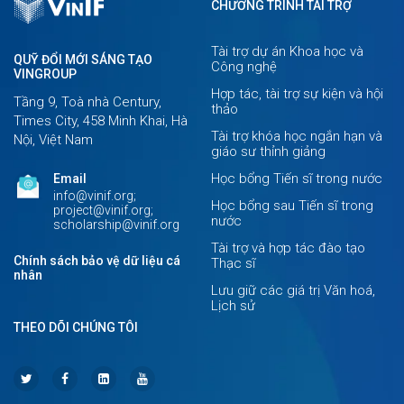
CHƯƠNG TRÌNH TÀI TRỢ
Tài trợ dự án Khoa học và
QUỸ ĐỔI MỚI SÁNG TẠO
Công nghệ
VINGROUP
Hợp tác, tài trợ sự kiện và hội
Tầng 9, Toà nhà Century,
thảo
Times City, 458 Minh Khai, Hà
Tài trợ khóa học ngắn hạn và
Nội, Việt Nam
giáo sư thỉnh giảng
Học bổng Tiến sĩ trong nước
Email
info@vinif.org;
Học bổng sau Tiến sĩ trong
project@vinif.org;
nước
scholarship@vinif.org
Tài trợ và hợp tác đào tạo
Chính sách bảo vệ dữ liệu cá
Thạc sĩ
nhân
Lưu giữ các giá trị Văn hoá,
Lịch sử
THEO DÕI CHÚNG TÔI