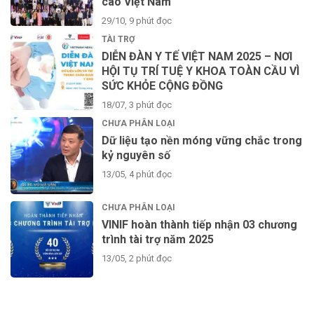
cao Việt Nam
29/10, 9 phút đọc
TÀI TRỢ
DIỄN ĐÀN Y TẾ VIỆT NAM 2025 – NƠI
HỘI TỤ TRÍ TUỆ Y KHOA TOÀN CẦU VÌ
SỨC KHỎE CỘNG ĐỒNG
18/07, 3 phút đọc
CHƯA PHÂN LOẠI
Dữ liệu tạo nền móng vững chắc trong
kỷ nguyên số
13/05, 4 phút đọc
CHƯA PHÂN LOẠI
VINIF hoàn thành tiếp nhận 03 chương
trình tài trợ năm 2025
13/05, 2 phút đọc