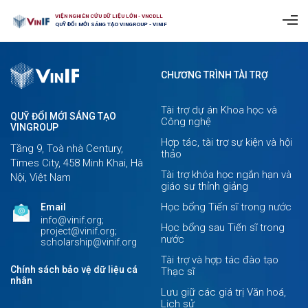
VIỆN NGHIÊN CỨU DỮ LIỆU LỚN - VNCDLL
QUỸ ĐỔI MỚI SÁNG TẠO VINGROUP - VINIF
CHƯƠNG TRÌNH TÀI TRỢ
Tài trợ dự án Khoa học và
QUỸ ĐỔI MỚI SÁNG TẠO
Công nghệ
VINGROUP
Hợp tác, tài trợ sự kiện và hội
Tầng 9, Toà nhà Century,
thảo
Times City, 458 Minh Khai, Hà
Tài trợ khóa học ngắn hạn và
Nội, Việt Nam
giáo sư thỉnh giảng
Học bổng Tiến sĩ trong nước
Email
info@vinif.org;
Học bổng sau Tiến sĩ trong
project@vinif.org;
nước
scholarship@vinif.org
Tài trợ và hợp tác đào tạo
Chính sách bảo vệ dữ liệu cá
Thạc sĩ
nhân
Lưu giữ các giá trị Văn hoá,
Lịch sử