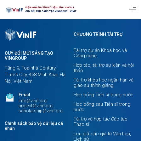
VIỆN NGHIÊN CỨU DỮ LIỆU LỚN - VNCDLL
QUỸ ĐỔI MỚI SÁNG TẠO VINGROUP - VINIF
CHƯƠNG TRÌNH TÀI TRỢ
Tài trợ dự án Khoa học và
QUỸ ĐỔI MỚI SÁNG TẠO
Công nghệ
VINGROUP
Hợp tác, tài trợ sự kiện và hội
Tầng 9, Toà nhà Century,
thảo
Times City, 458 Minh Khai, Hà
Tài trợ khóa học ngắn hạn và
Nội, Việt Nam
giáo sư thỉnh giảng
Học bổng Tiến sĩ trong nước
Email
info@vinif.org;
Học bổng sau Tiến sĩ trong
project@vinif.org;
nước
scholarship@vinif.org
Tài trợ và hợp tác đào tạo
Chính sách bảo vệ dữ liệu cá
Thạc sĩ
nhân
Lưu giữ các giá trị Văn hoá,
Lịch sử