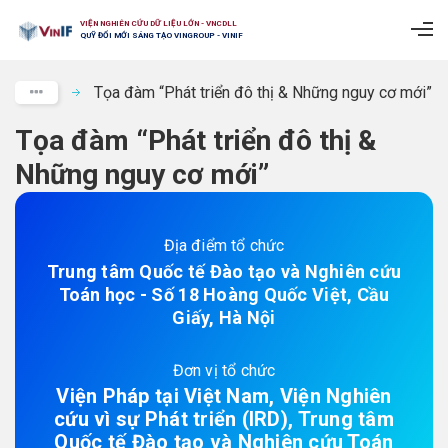
VIỆN NGHIÊN CỨU DỮ LIỆU LỚN - VNCDLL
QUỸ ĐỔI MỚI SÁNG TẠO VINGROUP - VINIF
Tọa đàm “Phát triển đô thị & Những nguy cơ mới”
Tọa đàm “Phát triển đô thị &
Những nguy cơ mới”
Địa điểm tổ chức
Trung tâm Quốc tế Đào tạo và Nghiên cứu
Toán học - Số 18 Hoàng Quốc Việt, Cầu
Giấy, Hà Nội
Đơn vị tổ chức
Viện Pháp tại Việt Nam, Viện Nghiên
cứu vì sự Phát triển (IRD), Trung tâm
Quốc tế Đào tạo và Nghiên cứu Toán