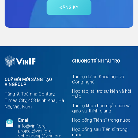
ĐĂNG KÝ
CHƯƠNG TRÌNH TÀI TRỢ
Tài trợ dự án Khoa học và
QUỸ ĐỔI MỚI SÁNG TẠO
Công nghệ
VINGROUP
Hợp tác, tài trợ sự kiện và hội
Tầng 9, Toà nhà Century,
thảo
Times City, 458 Minh Khai, Hà
Tài trợ khóa học ngắn hạn và
Nội, Việt Nam
giáo sư thỉnh giảng
Học bổng Tiến sĩ trong nước
Email
info@vinif.org;
Học bổng sau Tiến sĩ trong
project@vinif.org;
nước
scholarship@vinif.org