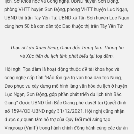
lịch, Sở Khoa học và Công nghệ, UBND huyện Sơn Động,
phòng VHTT huyện Sơn Động, phòng VHTT huyện Lục Ngạn,
UBND thị trấn Tây Yên Tử, UBND xã Tân Sơn huyện Lục Ngạn
cùng hơn 50 bà con dân tộc Dao thuộc thị trấn Tây Yên Tử.
Thạc sĩ Lưu Xuân Sang, Giám đốc Trung tâm Thông tin
và Xúc tiến du lịch tỉnh phát biểu tại toạ đàm.
Hội nghị Tọa đàm là hoạt động thuộc đề tài khoa học và
công nghệ cấp tỉnh “Bảo tồn giá trị văn hóa dân tộc Nùng,
Dao phục vụ xây dựng mô hình làng văn hóa du lịch ở huyện
Lục Ngạn, Sơn Động, góp phần phát triển du lịch tỉnh Bắc
Giang” được UBND tỉnh Bắc Giang phê duyệt tại Quyết định
số 1594/QĐ-UBND ngày 31/12/2021. Hội nghị cũng nhận
được sự quan tâm hỗ trợ của Quỹ Đổi mới sáng tạo
Vingroup (VinIF) trong hành chính đồng hành cùng các dự án