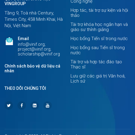
Công nghệ
VINGROUP
Hợp tác, tài trợ sự kiện và hội
Tầng 9, Toà nhà Century,
thảo
Times City, 458 Minh Khai, Hà
Tài trợ khóa học ngắn hạn và
Nội, Việt Nam
giáo sư thỉnh giảng
Học bổng Tiến sĩ trong nước
Email
info@vinif.org;
Học bổng sau Tiến sĩ trong
project@vinif.org;
nước
scholarship@vinif.org
Tài trợ và hợp tác đào tạo
Chính sách bảo vệ dữ liệu cá
Thạc sĩ
nhân
Lưu giữ các giá trị Văn hoá,
Lịch sử
THEO DÕI CHÚNG TÔI