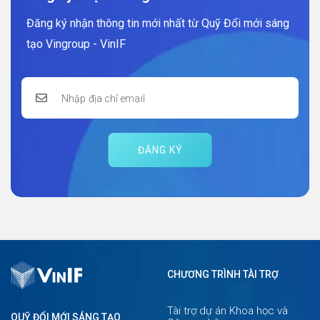
Đăng ký nhận thông tin mới nhất từ Quỹ Đổi mới sáng
tạo Vingroup - VinIF
ĐĂNG KÝ
CHƯƠNG TRÌNH TÀI TRỢ
Tài trợ dự án Khoa học và
QUỸ ĐỔI MỚI SÁNG TẠO