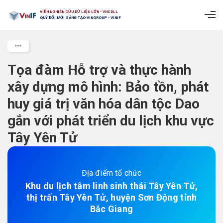
VIỆN NGHIÊN CỨU DỮ LIỆU LỚN - VNCDLL
QUỸ ĐỔI MỚI SÁNG TẠO VINGROUP - VINIF
Tọa đàm Hỗ trợ và thực hành
xây dựng mô hình: Bảo tồn, phát
huy giá trị văn hóa dân tộc Dao
gắn với phát triển du lịch khu vực
Tây Yên Tử
Địa điểm tổ chức
Khu du lịch tâm linh sinh thái Tây Yên Tử,
thị trấn Tây Yên Tử, huyện Sơn Động tỉnh
Bắc Giang