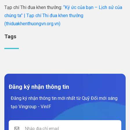
Tạp chí Thi đua khen thưởng:
“Ký ức của bạn – Lịch sử của
chúng ta” | Tạp chí Thi đua khen thưởng
(thiduakhenthuongvn.org.vn)
Tags
Đăng ký nhận thông tin
Đăng ký nhận thông tin mới nhất từ Quỹ Đổi mới sáng
tạo Vingroup - VinIF