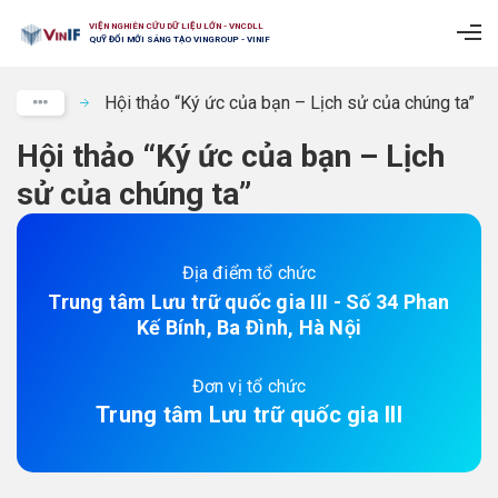
VIỆN NGHIÊN CỨU DỮ LIỆU LỚN - VNCDLL
QUỸ ĐỔI MỚI SÁNG TẠO VINGROUP - VINIF
Hội thảo “Ký ức của bạn – Lịch sử của chúng ta”
Hội thảo “Ký ức của bạn – Lịch
sử của chúng ta”
Địa điểm tổ chức
Trung tâm Lưu trữ quốc gia III - Số 34 Phan
Kế Bính, Ba Đình, Hà Nội
Đơn vị tổ chức
Trung tâm Lưu trữ quốc gia III