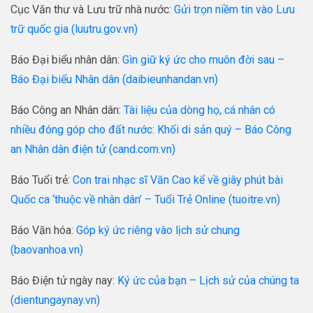
Cục Văn thư và Lưu trữ nhà nước:
Gửi trọn niềm tin vào Lưu
trữ quốc gia (luutru.gov.vn)
Báo Đại biểu nhân dân:
Gìn giữ ký ức cho muôn đời sau –
Báo Đại biểu Nhân dân (daibieunhandan.vn)
Báo Công an Nhân dân:
Tài liệu của dòng họ, cá nhân có
nhiều đóng góp cho đất nước: Khối di sản quý – Báo Công
an Nhân dân điện tử (cand.com.vn)
Báo Tuổi trẻ:
Con trai nhạc sĩ Văn Cao kể về giây phút bài
Quốc ca ‘thuộc về nhân dân’ – Tuổi Trẻ Online (tuoitre.vn)
Báo Văn hóa:
Góp ký ức riêng vào lịch sử chung
(baovanhoa.vn)
Báo Điện tử ngày nay:
Ký ức của bạn – Lịch sử của chúng ta
(dientungaynay.vn)