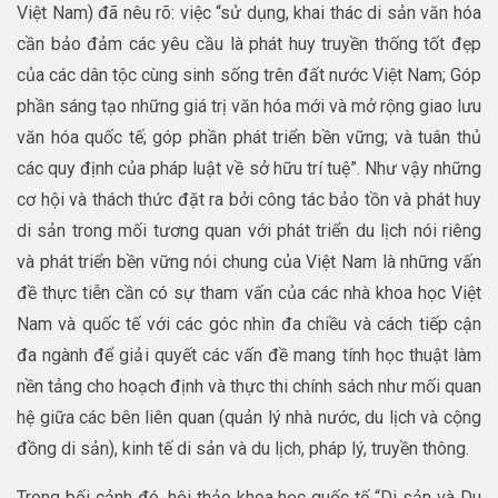
Việt Nam) đã nêu rõ: việc “sử dụng, khai thác di sản văn hóa
cần bảo đảm các yêu cầu là phát huy truyền thống tốt đẹp
của các dân tộc cùng sinh sống trên đất nước Việt Nam; Góp
phần sáng tạo những giá trị văn hóa mới và mở rộng giao lưu
văn hóa quốc tế; góp phần phát triển bền vững; và tuân thủ
các quy định của pháp luật về sở hữu trí tuệ”. Như vậy những
cơ hội và thách thức đặt ra bởi công tác bảo tồn và phát huy
di sản trong mối tương quan với phát triển du lịch nói riêng
và phát triển bền vững nói chung của Việt Nam là những vấn
đề thực tiễn cần có sự tham vấn của các nhà khoa học Việt
Nam và quốc tế với các góc nhìn đa chiều và cách tiếp cận
đa ngành để giải quyết các vấn đề mang tính học thuật làm
nền tảng cho hoạch định và thực thi chính sách như mối quan
hệ giữa các bên liên quan (quản lý nhà nước, du lịch và cộng
đồng di sản), kinh tế di sản và du lịch, pháp lý, truyền thông.
Trong bối cảnh đó, hội thảo khoa học quốc tế “Di sản và Du