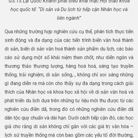
GS.TS Lại Quốc Khánh phát biểu khai mạc Hội thảo khoa
học quốc tế: “Di sản và Du lịch từ tiếp cận Nhân học và
liên ngành”
Qua những trường hợp nghiên cứu cụ thể, phân tích thực tiễn
sinh động và đa dạng của các tiến trình biến văn hoá thành
di sản, biến di sản văn hoá thành sản phẩm du lịch, các báo
cáo sử dụng một số khái niệm then chốt, như diễn ngôn và
thương thảo thương lượng, hàng hoá hoá, sáng tạo truyền
thống, trải nghiệm, di sản sống,.., không chỉ soi sáng những
gì đang diễn ra mà còn cho thấy sự đa dạng trong cách giải
thích của Nhân học và khoa học xã hội về di sản văn hoá và
phát triển du lịch dựa trên những tư liệu mới thu được từ các
nghiên cứu điền dã, trong đó có những nghiên cứu điền dã
dân tộc quy chuẩn và dài hạn. Dưới cách tiếp cận đó, các học
giả cho rằng di sản không chỉ gắn với các giá trị văn hóa –
lịch sử truyền thống mà còn bao gồm các yếu tố đời thường,