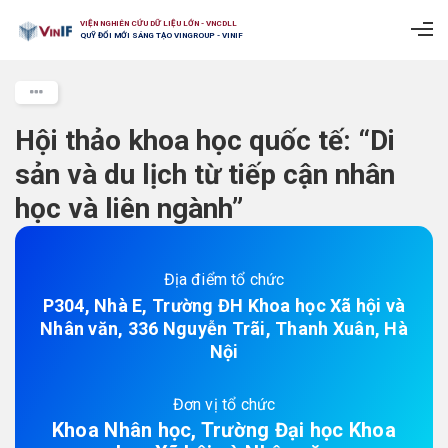
VIỆN NGHIÊN CỨU DỮ LIỆU LỚN - VNCDLL
QUỸ ĐỔI MỚI SÁNG TẠO VINGROUP - VINIF
Hội thảo khoa học quốc tế: “Di
sản và du lịch từ tiếp cận nhân
học và liên ngành”
Địa điểm tổ chức
P304, Nhà E, Trường ĐH Khoa học Xã hội và
Nhân văn, 336 Nguyễn Trãi, Thanh Xuân, Hà
Nội
Đơn vị tổ chức
Khoa Nhân học, Trường Đại học Khoa