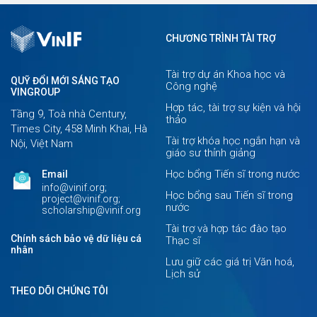
CHƯƠNG TRÌNH TÀI TRỢ
Tài trợ dự án Khoa học và
QUỸ ĐỔI MỚI SÁNG TẠO
Công nghệ
VINGROUP
Hợp tác, tài trợ sự kiện và hội
Tầng 9, Toà nhà Century,
thảo
Times City, 458 Minh Khai, Hà
Tài trợ khóa học ngắn hạn và
Nội, Việt Nam
giáo sư thỉnh giảng
Học bổng Tiến sĩ trong nước
Email
info@vinif.org;
Học bổng sau Tiến sĩ trong
project@vinif.org;
nước
scholarship@vinif.org
Tài trợ và hợp tác đào tạo
Chính sách bảo vệ dữ liệu cá
Thạc sĩ
nhân
Lưu giữ các giá trị Văn hoá,
Lịch sử
THEO DÕI CHÚNG TÔI