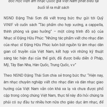
đốc Học viện âm nhạc Quốc gia Việt Nam phát biểu tại
buổi lễ ra mắt sách
NSND Đặng Thái Sơn đã viết trong bức thư gửi tới Quỹ
VINIF về cuốn sách “Tác phẩm cho hợp xướng, a cappella,
thính phòng và giao hưởng” – một công trình đồ sộ của
Nhạc sĩ Đặng Hữu Phúc: “Những tác phẩm viết cho nhạc đàn
của nhạc sĩ Đặng Hữu Phúc luôn bắt nguồn từ âm nhạc dân
gian cổ truyền của Việt Nam, kết hợp với những kỹ thuật
sáng tác hiện đại của thế giới, đã được biểu diễn ở Pháp,
Mỹ, Tây Ban Nha, Hàn Quốc, Trung Quốc, v.v”
Theo NSND Đặng Thái Sơn chia sẻ trong bức thư: “Hiện nay,
âm nhạc chuyên nghiệp viết cho nhạc đàn và dàn nhạc giao
hưởng của Việt Nam vẫn còn khá xa lạ và chưa được phổ
cập trong công chúng Việt Nam, thực tế này đòi hỏi chúng ta
phải có sự đầu tư nhiều hơn nữa cho giáo dục âm nhạc, để