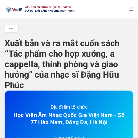
VIỆN NGHIÊN CỨU DỮ LIỆU LỚN - VNCDLL
QUỸ ĐỔI MỚI SÁNG TẠO VINGROUP - VINIF
Xuất bản và ra mắt cuốn sách
“Tác phẩm cho hợp xướng, a
cappella, thính phòng và giao
hưởng” của nhạc sĩ Đặng Hữu
Phúc
Địa điểm tổ chức
Học Viện Âm Nhạc Quốc Gia Việt Nam - Số
77 Hào Nam, Đống Đa, Hà Nội