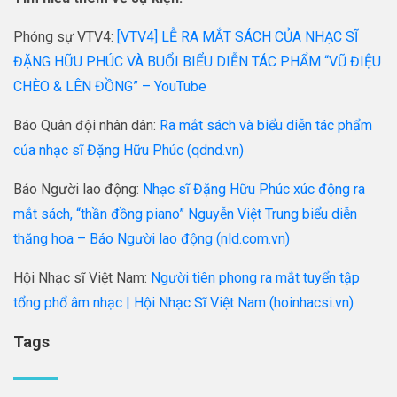
Phóng sự VTV4:
[VTV4] LỄ RA MẮT SÁCH CỦA NHẠC SĨ
ĐẶNG HỮU PHÚC VÀ BUỔI BIỂU DIỄN TÁC PHẨM “VŨ ĐIỆU
CHÈO & LÊN ĐỒNG” – YouTube
Báo Quân đội nhân dân:
Ra mắt sách và biểu diễn tác phẩm
của nhạc sĩ Đặng Hữu Phúc (qdnd.vn)
Báo Người lao động:
Nhạc sĩ Đặng Hữu Phúc xúc động ra
mắt sách, “thần đồng piano” Nguyễn Việt Trung biểu diễn
thăng hoa – Báo Người lao động (nld.com.vn)
Hội Nhạc sĩ Việt Nam:
Người tiên phong ra mắt tuyển tập
tổng phổ âm nhạc | Hội Nhạc Sĩ Việt Nam (hoinhacsi.vn)
Tags