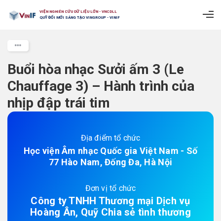
VIỆN NGHIÊN CỨU DỮ LIỆU LỚN - VNCDLL
QUỸ ĐỔI MỚI SÁNG TẠO VINGROUP - VINIF
Buổi hòa nhạc Sưởi ấm 3 (Le
Chauffage 3) – Hành trình của
nhịp đập trái tim
Địa điểm tổ chức
Học viện Âm nhạc Quốc gia Việt Nam - Số
77 Hào Nam, Đống Đa, Hà Nội
Đơn vị tổ chức
Công ty TNHH Thương mại Dịch vụ
Hoàng Ân, Quỹ Chia sẻ tình thương