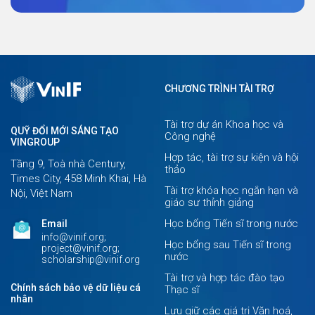
CHƯƠNG TRÌNH TÀI TRỢ
Tài trợ dự án Khoa học và
QUỸ ĐỔI MỚI SÁNG TẠO
Công nghệ
VINGROUP
Hợp tác, tài trợ sự kiện và hội
Tầng 9, Toà nhà Century,
thảo
Times City, 458 Minh Khai, Hà
Tài trợ khóa học ngắn hạn và
Nội, Việt Nam
giáo sư thỉnh giảng
Học bổng Tiến sĩ trong nước
Email
info@vinif.org;
Học bổng sau Tiến sĩ trong
project@vinif.org;
nước
scholarship@vinif.org
Tài trợ và hợp tác đào tạo
Chính sách bảo vệ dữ liệu cá
Thạc sĩ
nhân
Lưu giữ các giá trị Văn hoá,