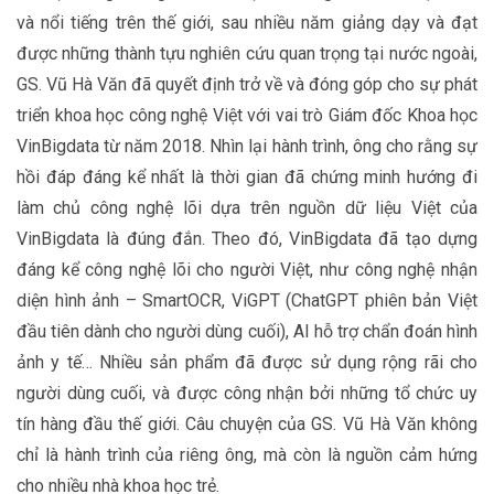
và nổi tiếng trên thế giới, sau nhiều năm giảng dạy và đạt
được những thành tựu nghiên cứu quan trọng tại nước ngoài,
GS. Vũ Hà Văn đã quyết định trở về và đóng góp cho sự phát
triển khoa học công nghệ Việt với vai trò Giám đốc Khoa học
VinBigdata từ năm 2018. Nhìn lại hành trình, ông cho rằng sự
hồi đáp đáng kể nhất là thời gian đã chứng minh hướng đi
làm chủ công nghệ lõi dựa trên nguồn dữ liệu Việt của
VinBigdata là đúng đắn. Theo đó, VinBigdata đã tạo dựng
đáng kể công nghệ lõi cho người Việt, như công nghệ nhận
diện hình ảnh – SmartOCR, ViGPT (ChatGPT phiên bản Việt
đầu tiên dành cho người dùng cuối), AI hỗ trợ chẩn đoán hình
ảnh y tế… Nhiều sản phẩm đã được sử dụng rộng rãi cho
người dùng cuối, và được công nhận bởi những tổ chức uy
tín hàng đầu thế giới. Câu chuyện của GS. Vũ Hà Văn không
chỉ là hành trình của riêng ông, mà còn là nguồn cảm hứng
cho nhiều nhà khoa học trẻ.