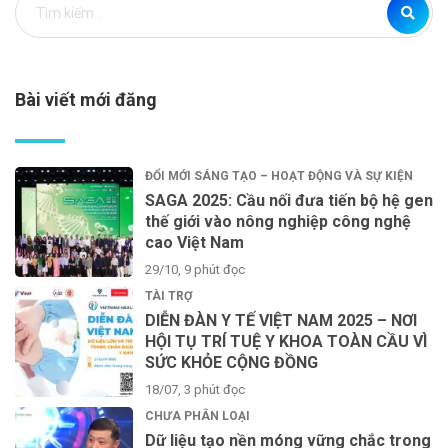
Bài viết mới đăng
ĐỔI MỚI SÁNG TẠO – HOẠT ĐỘNG VÀ SỰ KIỆN
SAGA 2025: Cầu nối đưa tiến bộ hệ gen
thế giới vào nông nghiệp công nghệ
cao Việt Nam
29/10, 9 phút đọc
TÀI TRỢ
DIỄN ĐÀN Y TẾ VIỆT NAM 2025 – NƠI
HỘI TỤ TRÍ TUỆ Y KHOA TOÀN CẦU VÌ
SỨC KHỎE CỘNG ĐỒNG
18/07, 3 phút đọc
CHƯA PHÂN LOẠI
Dữ liệu tạo nền móng vững chắc trong