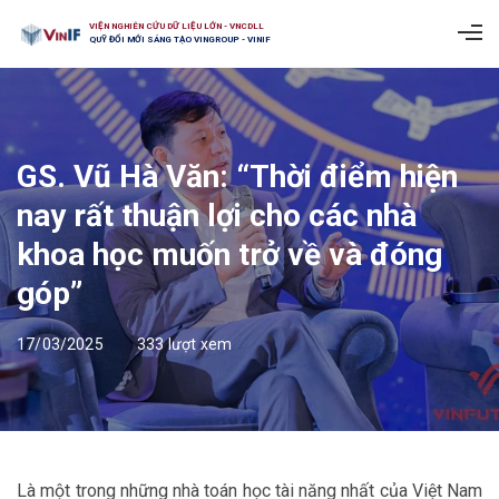
VIỆN NGHIÊN CỨU DỮ LIỆU LỚN - VNCDLL
QUỸ ĐỔI MỚI SÁNG TẠO VINGROUP - VINIF
GS. Vũ Hà Văn: “Thời điểm hiện
nay rất thuận lợi cho các nhà
khoa học muốn trở về và đóng
góp”
17/03/2025
333 lượt xem
Là một trong những nhà toán học tài năng nhất của Việt Nam