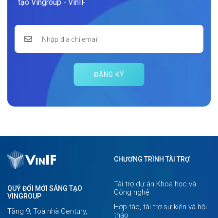
tạo Vingroup - VinIF
ĐĂNG KÝ
CHƯƠNG TRÌNH TÀI TRỢ
Tài trợ dự án Khoa học và
QUỸ ĐỔI MỚI SÁNG TẠO
Công nghệ
VINGROUP
Hợp tác, tài trợ sự kiện và hội
Tầng 9, Toà nhà Century,
thảo