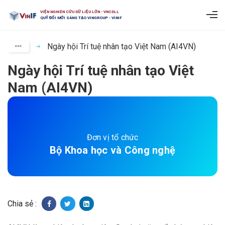
VIỆN NGHIÊN CỨU DỮ LIỆU LỚN - VNCDLL
QUỸ ĐỔI MỚI SÁNG TẠO VINGROUP - VINIF
Ngày hội Trí tuệ nhân tạo Việt Nam (AI4VN)
Ngày hội Trí tuệ nhân tạo Việt
Nam (AI4VN)
Đơn vị tổ chức
Bộ Khoa học và Công nghệ
Chia sẻ :