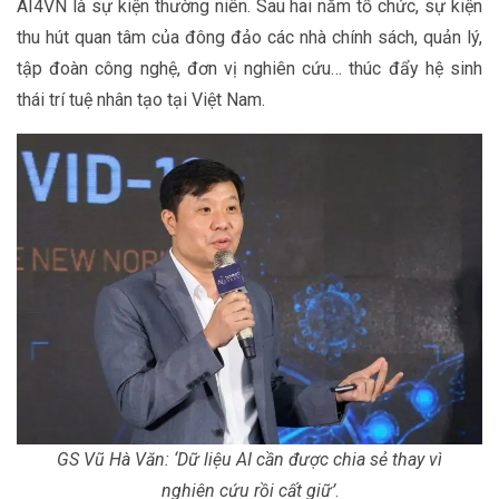
AI4VN là sự kiện thường niên. Sau hai năm tổ chức, sự kiện
thu hút quan tâm của đông đảo các nhà chính sách, quản lý,
tập đoàn công nghệ, đơn vị nghiên cứu… thúc đẩy hệ sinh
thái trí tuệ nhân tạo tại Việt Nam.
GS Vũ Hà Văn: ‘Dữ liệu AI cần được chia sẻ thay vì
nghiên cứu rồi cất giữ’
.