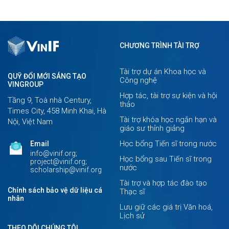
CHƯƠNG TRÌNH TÀI TRỢ
Tài trợ dự án Khoa học và
QUỸ ĐỔI MỚI SÁNG TẠO
Công nghệ
VINGROUP
Hợp tác, tài trợ sự kiện và hội
Tầng 9, Toà nhà Century,
thảo
Times City, 458 Minh Khai, Hà
Tài trợ khóa học ngắn hạn và
Nội, Việt Nam
giáo sư thỉnh giảng
Học bổng Tiến sĩ trong nước
Email
info@vinif.org;
Học bổng sau Tiến sĩ trong
project@vinif.org;
nước
scholarship@vinif.org
Tài trợ và hợp tác đào tạo
Chính sách bảo vệ dữ liệu cá
Thạc sĩ
nhân
Lưu giữ các giá trị Văn hoá,
Lịch sử
THEO DÕI CHÚNG TÔI