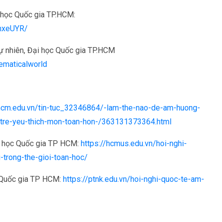
 học Quốc gia TP.HCM:
mxeUYR/
tự nhiên, Đại học Quốc gia TP.HCM
ematicalworld
uhcm.edu.vn/tin-tuc_32346864/-lam-the-nao-de-am-huong-
i-tre-yeu-thich-mon-toan-hon-/363131373364.html
ại học Quốc gia TP HCM:
https://hcmus.edu.vn/hoi-nghi-
trong-the-gioi-toan-hoc/
c Quốc gia TP HCM:
https://ptnk.edu.vn/hoi-nghi-quoc-te-am-