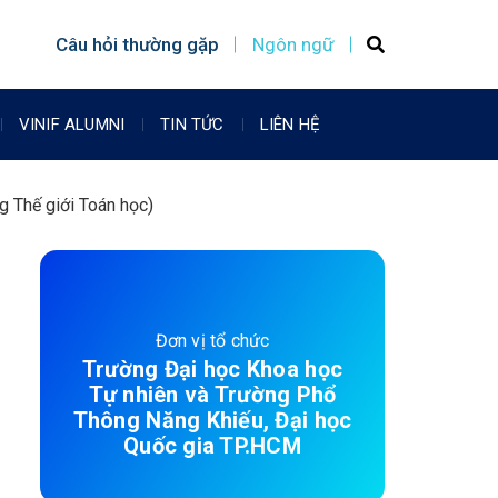
Câu hỏi thường gặp
Ngôn ngữ
VINIF ALUMNI
TIN TỨC
LIÊN HỆ
g Thế giới Toán học)
Đơn vị tổ chức
Trường Đại học Khoa học
Tự nhiên và Trường Phổ
Thông Năng Khiếu, Đại học
Quốc gia TP.HCM