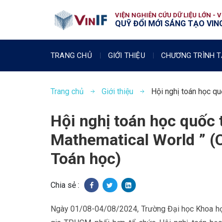
VIỆN NGHIÊN CỨU DỮ LIỆU LỚN - 
QUỸ ĐỔI MỚI SÁNG TẠO VING
TRANG CHỦ
GIỚI THIỆU
CHƯƠNG TRÌNH T
Trang chủ
Giới thiệu
Hội nghị toán học qu
Hội nghị toán học quốc 
Mathematical World ” (
Toán học)
Chia sẻ :
Ngày 01/08-04/08/2024, Trường Đại học Khoa họ