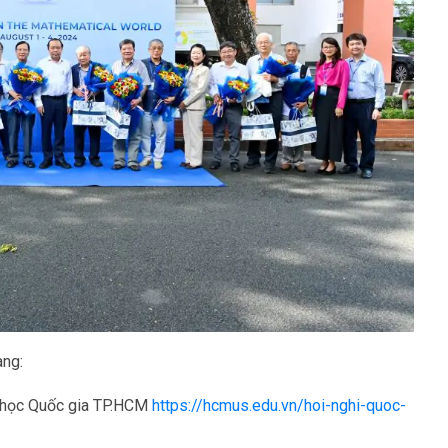
ang:
i học Quốc gia TP.HCM
https://hcmus.edu.vn/hoi-nghi-quoc-