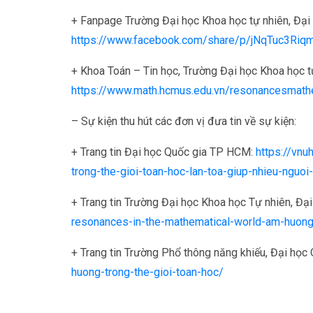
+ Fanpage Trường Đại học Khoa học tự nhiên, Đại
https://www.facebook.com/share/p/jNqTuc3Riq
+ Khoa Toán – Tin học, Trường Đại học Khoa học 
https://www.math.hcmus.edu.vn/resonancesmath
– Sự kiện thu hút các đơn vị đưa tin về sự kiện:
+ Trang tin Đại học Quốc gia TP HCM:
https://vn
trong-the-gioi-toan-hoc-lan-toa-giup-nhieu-nguo
+ Trang tin Trường Đại học Khoa học Tự nhiên, Đ
resonances-in-the-mathematical-world-am-huong-
+ Trang tin Trường Phổ thông năng khiếu, Đại họ
huong-trong-the-gioi-toan-hoc/