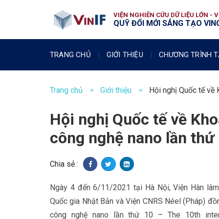
VIỆN NGHIÊN CỨU DỮ LIỆU LỚN - 
QUỸ ĐỔI MỚI SÁNG TẠO VING
TRANG CHỦ
GIỚI THIỆU
CHƯƠNG TRÌNH T
Trang chủ
Giới thiệu
Hội nghị Quốc tế về 
Hội nghị Quốc tế về Khoa
công nghệ nano lần th
Chia sẻ :
Ngày 4 đến 6/11/2021 tại Hà Nội, Viện Hàn lâm
Quốc gia Nhật Bản và Viện CNRS Néel (Pháp) đồng 
công nghệ nano lần thứ 10 – The 10th inter