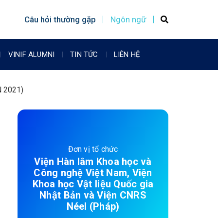
Câu hỏi thường gặp
Ngôn ngữ
VINIF ALUMNI
TIN TỨC
LIÊN HỆ
N 2021)
Đơn vị tổ chức
Viện Hàn lâm Khoa học và
Công nghệ Việt Nam, Viện
Khoa học Vật liệu Quốc gia
Nhật Bản và Viện CNRS
Néel (Pháp)