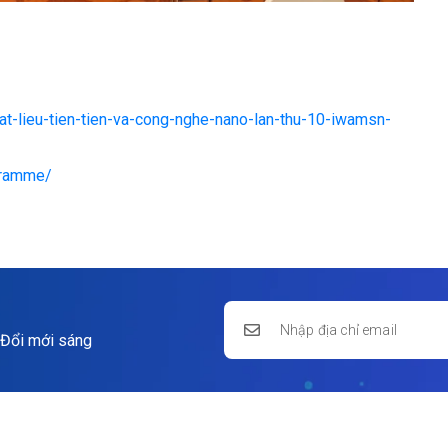
vat-lieu-tien-tien-va-cong-nghe-nano-lan-thu-10-iwamsn-
ogramme/
 Đổi mới sáng