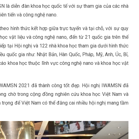
là diễn đàn khoa học quốc tế với sự tham gia của các nhà
tiên tiến và công nghệ nano.
eo hình thức kết hợp giữa trực tuyến và tại chỗ, với sự quy
học vật liệu và công nghệ nano, đến từ 21 quốc gia trên thế
iếp tại Hội nghị và 122 nhà khoa học tham gia dưới hình thức
iều quốc gia như: Nhật Bản, Hàn Quốc, Pháp, Mỹ, Anh, Úc, Bỉ,
 cáo khoa học thuộc lĩnh vực công nghệ nano và khoa học vật
hị IWAMSN 2021 đã thành công tốt đẹp. Hội nghị IWAMSN đã
rông chờ trong cộng đồng nghiên cứu khoa học Việt Nam và
n trọng để Việt Nam có thể đăng cai nhiều hội nghị mang tầm