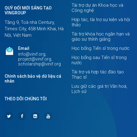
Tài trợ dự án Khoa học và
QUỸ ĐỔI MỚI SÁNG TẠO
Công nghệ
VINGROUP
Hợp tác, tài trợ sự kiện và hội
Tầng 9, Toà nhà Century,
thảo
Times City, 458 Minh Khai, Hà
Tài trợ khóa học ngắn hạn và
Nội, Việt Nam
giáo sư thỉnh giảng
Học bổng Tiến sĩ trong nước
Email
info@vinif.org;
Học bổng sau Tiến sĩ trong
project@vinif.org;
nước
scholarship@vinif.org
Tài trợ và hợp tác đào tạo
Chính sách bảo vệ dữ liệu cá
Thạc sĩ
nhân
Lưu giữ các giá trị Văn hoá,
Lịch sử
THEO DÕI CHÚNG TÔI