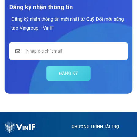
Đăng ký nhận thông tin
Đăng ký nhận thông tin mới nhất từ Quỹ Đổi mới sáng
tạo Vingroup - VinIF
ĐĂNG KÝ
CHƯƠNG TRÌNH TÀI TRỢ