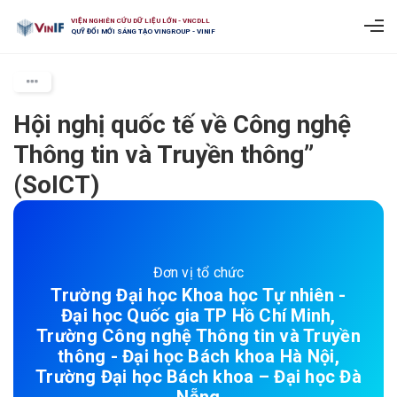
VIỆN NGHIÊN CỨU DỮ LIỆU LỚN - VNCDLL
QUỸ ĐỔI MỚI SÁNG TẠO VINGROUP - VINIF
Hội nghị quốc tế về Công nghệ
Thông tin và Truyền thông”
(SoICT)
Đơn vị tổ chức
Trường Đại học Khoa học Tự nhiên -
Đại học Quốc gia TP Hồ Chí Minh,
Trường Công nghệ Thông tin và Truyền
thông - Đại học Bách khoa Hà Nội,
Trường Đại học Bách khoa – Đại học Đà