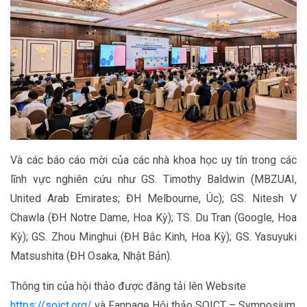
Và các báo cáo mời của các nhà khoa học uy tín trong các
lĩnh vực nghiên cứu như GS. Timothy Baldwin (MBZUAI,
United Arab Emirates; ĐH Melbourne, Úc); GS. Nitesh V
Chawla (ĐH Notre Dame, Hoa Kỳ); TS. Du Tran (Google, Hoa
Kỳ); GS. Zhou Minghui (ĐH Bắc Kinh, Hoa Kỳ); GS. Yasuyuki
Matsushita (ĐH Osaka, Nhật Bản).
Thông tin của hội thảo được đăng tải lên Website
https://soict.org/
và Fanpage Hội thảo SOICT – Symposium