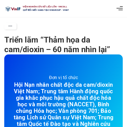
VIỆN NGHIÊN CỨU DỮ LIỆU LỚN - VNCDLL
QUỸ ĐỔI MỚI SÁNG TẠO VINGROUP - VINIF
Triển lãm “Thảm họa da
cam/dioxin – 60 năm nhìn lại”
Đơn vị tổ chức
Hội Nạn nhân chất độc da cam/dioxin
Việt Nam; Trung tâm Hành động quốc
gia khắc phục hậu quả chất độc hóa
học và môi trường (NACCET), Binh
chủng Hóa học; Văn phòng 701; Bảo
tàng Lịch sử Quân sự Việt Nam; Trung
tâm Quốc tế Đào tạo và Nghiên cứu