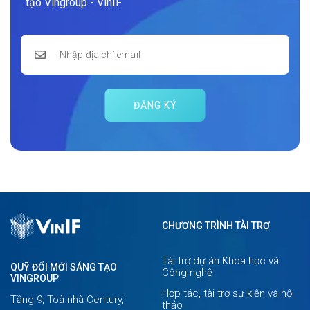
tạo Vingroup - VinIF
ĐĂNG KÝ
CHƯƠNG TRÌNH TÀI TRỢ
Tài trợ dự án Khoa học và
QUỸ ĐỔI MỚI SÁNG TẠO
Công nghệ
VINGROUP
Hợp tác, tài trợ sự kiện và hội
Tầng 9, Toà nhà Century,
thảo