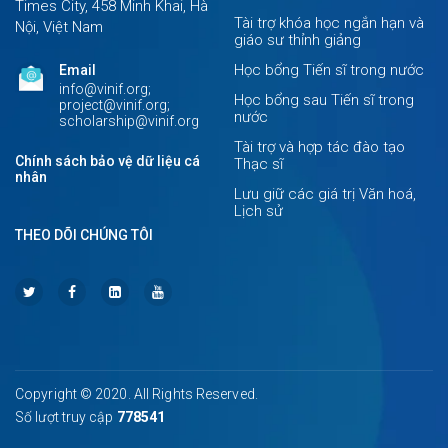
Times City, 458 Minh Khai, Hà
Tài trợ khóa học ngắn hạn và
Nội, Việt Nam
giáo sư thỉnh giảng
Học bổng Tiến sĩ trong nước
Email
info@vinif.org;
Học bổng sau Tiến sĩ trong
project@vinif.org;
nước
scholarship@vinif.org
Tài trợ và hợp tác đào tạo
Chính sách bảo vệ dữ liệu cá
Thạc sĩ
nhân
Lưu giữ các giá trị Văn hoá,
Lịch sử
THEO DÕI CHÚNG TÔI
Copyright © 2020. All Rights Reserved.
Số lượt truy cập
778541