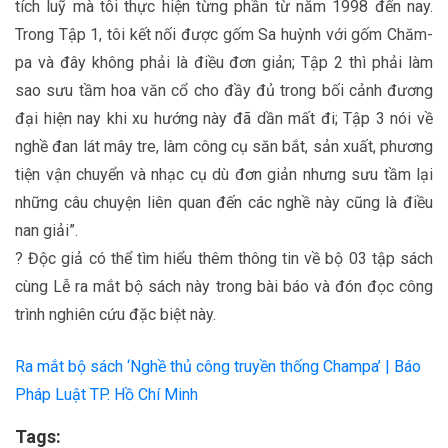
tích luỹ mà tôi thực hiện từng phần từ năm 1998 đến nay.
Trong Tập 1, tôi kết nối được gốm Sa huỳnh với gốm Chăm-
pa và đây không phải là điều đơn giản; Tập 2 thì phải làm
sao sưu tầm hoa văn cổ cho đầy đủ trong bối cảnh đương
đại hiện nay khi xu hướng này đã dần mất đi; Tập 3 nói về
nghề đan lát mây tre, làm công cụ săn bắt, sản xuất, phương
tiện vận chuyển và nhạc cụ dù đơn giản nhưng sưu tầm lại
những câu chuyện liên quan đến các nghề này cũng là điều
nan giải”.
? Độc giả có thể tìm hiểu thêm thông tin về bộ 03 tập sách
cùng Lễ ra mắt bộ sách này trong bài báo và đón đọc công
trình nghiên cứu đặc biệt này.
Ra mắt bộ sách ‘Nghề thủ công truyền thống Champa’ | Báo
Pháp Luật TP. Hồ Chí Minh
Tags: