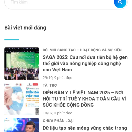
Bài viết mới đăng
ĐỔI MỚI SÁNG TẠO – HOẠT ĐỘNG VÀ SỰ KIỆN
SAGA 2025: Cầu nối đưa tiến bộ hệ gen
thế giới vào nông nghiệp công nghệ
cao Việt Nam
29/10, 9 phút đọc
TÀI TRỢ
DIỄN ĐÀN Y TẾ VIỆT NAM 2025 – NƠI
HỘI TỤ TRÍ TUỆ Y KHOA TOÀN CẦU VÌ
SỨC KHỎE CỘNG ĐỒNG
18/07, 3 phút đọc
CHƯA PHÂN LOẠI
Dữ liệu tạo nền móng vững chắc trong