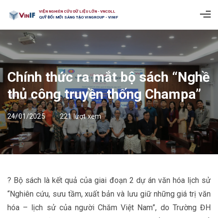
VIỆN NGHIÊN CỨU DỮ LIỆU LỚN - VNCDLL
QUỸ ĐỔI MỚI SÁNG TẠO VINGROUP - VINIF
Chính thức ra mắt bộ sách “Nghề
thủ công truyền thống Champa”
24/01/2025
221 lượt xem
? Bộ sách là kết quả của giai đoạn 2 dự án văn hóa lịch sử
“Nghiên cứu, sưu tầm, xuất bản và lưu giữ những giá trị văn
hóa – lịch sử của người Chăm Việt Nam”, do Trường ĐH