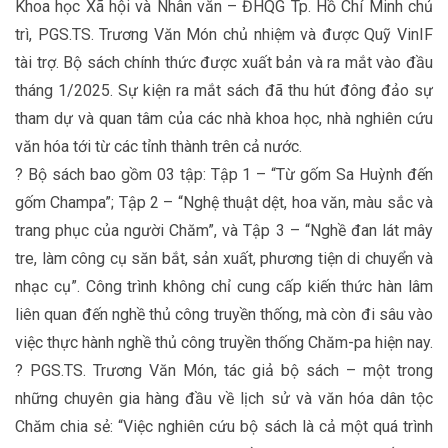
Khoa học Xã hội và Nhân văn – ĐHQG Tp. Hồ Chí Minh chủ
trì, PGS.TS. Trương Văn Món chủ nhiệm và được Quỹ VinIF
tài trợ. Bộ sách chính thức được xuất bản và ra mắt vào đầu
tháng 1/2025. Sự kiện ra mắt sách đã thu hút đông đảo sự
tham dự và quan tâm của các nhà khoa học, nhà nghiên cứu
văn hóa tới từ các tỉnh thành trên cả nước.
? Bộ sách bao gồm 03 tập: Tập 1 – “Từ gốm Sa Huỳnh đến
gốm Champa”; Tập 2 – “Nghệ thuật dệt, hoa văn, màu sắc và
trang phục của người Chăm”, và Tập 3 – “Nghề đan lát mây
tre, làm công cụ săn bắt, sản xuất, phương tiện di chuyển và
nhạc cụ”. Công trình không chỉ cung cấp kiến thức hàn lâm
liên quan đến nghề thủ công truyền thống, mà còn đi sâu vào
việc thực hành nghề thủ công truyền thống Chăm-pa hiện nay.
? PGS.TS. Trương Văn Món, tác giả bộ sách – một trong
những chuyên gia hàng đầu về lịch sử và văn hóa dân tộc
Chăm chia sẻ: “Việc nghiên cứu bộ sách là cả một quá trình