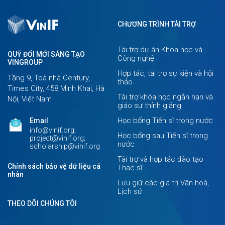
CHƯƠNG TRÌNH TÀI TRỢ
Tài trợ dự án Khoa học và
QUỸ ĐỔI MỚI SÁNG TẠO
Công nghệ
VINGROUP
Hợp tác, tài trợ sự kiện và hội
Tầng 9, Toà nhà Century,
thảo
Times City, 458 Minh Khai, Hà
Tài trợ khóa học ngắn hạn và
Nội, Việt Nam
giáo sư thỉnh giảng
Học bổng Tiến sĩ trong nước
Email
info@vinif.org;
Học bổng sau Tiến sĩ trong
project@vinif.org;
nước
scholarship@vinif.org
Tài trợ và hợp tác đào tạo
Chính sách bảo vệ dữ liệu cá
Thạc sĩ
nhân
Lưu giữ các giá trị Văn hoá,
Lịch sử
THEO DÕI CHÚNG TÔI