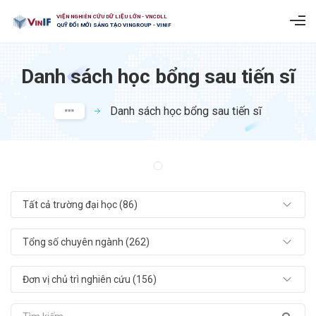
VIỆN NGHIÊN CỨU DỮ LIỆU LỚN - VNCDLL
QUỸ ĐỔI MỚI SÁNG TẠO VINGROUP - VINIF
Danh sách học bổng sau tiến sĩ
Danh sách học bổng sau tiến sĩ
Tất cả trường đại học (86)
Tổng số chuyên ngành (262)
Đơn vị chủ trì nghiên cứu (156)