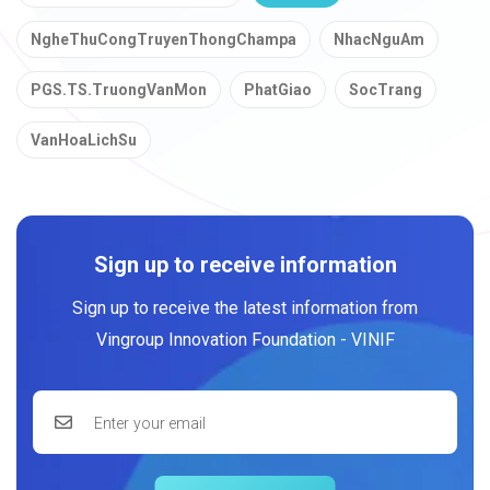
NgheThuCongTruyenThongChampa
NhacNguAm
PGS.TS.TruongVanMon
PhatGiao
SocTrang
VanHoaLichSu
Sign up to receive information
Sign up to receive the latest information from
Vingroup Innovation Foundation - VINIF