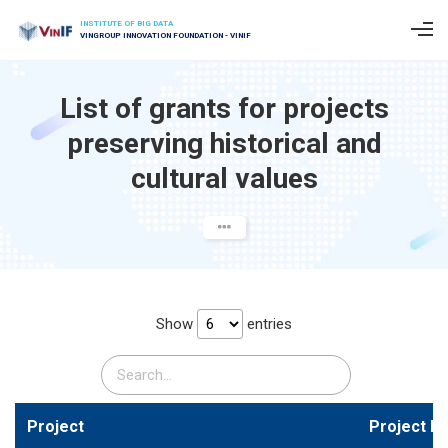
INSTITUTE OF BIG DATA
VINGROUP INNOVATION FOUNDATION - VINIF
List of grants for projects
preserving historical and
cultural values
Show
entries
Project
Project M