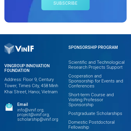
SUBSCRIBE
SPONSORSHIP PROGRAM
Scientific and Technological
VINGROUP INNOVATION
Research Projects Support
FOUNDATION
Cooperation and
Address: Floor 9, Century
Sponsorship for Events and
Tower, Times City, 458 Minh
Conferences
Khai Street, Hanoi, Vietnam
Short-term Course and
Visiting Professor
Email
Sponsorship
info@vinif.org;
Postgraduate Scholarships
project@vinif.org;
scholarship@vinif.org
Domestic Postdoctoral
Fellowship