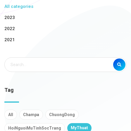
All categories
2023
2022
2021
Tag
All
Champa
ChuongDong
MyThuat
HoiNguoiMuTinhSocTrang