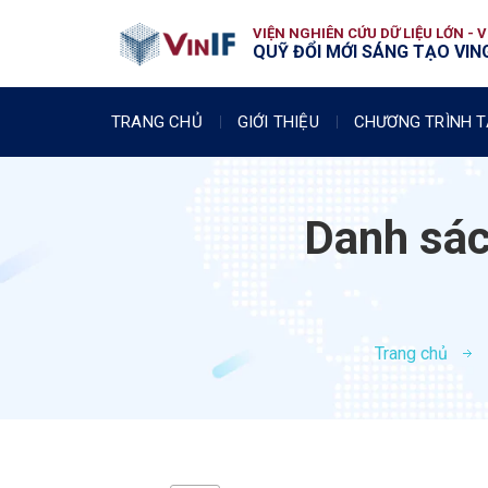
VIỆN NGHIÊN CỨU DỮ LIỆU LỚN - 
QUỸ ĐỔI MỚI SÁNG TẠO VING
TRANG CHỦ
GIỚI THIỆU
CHƯƠNG TRÌNH T
Danh sách
Trang chủ