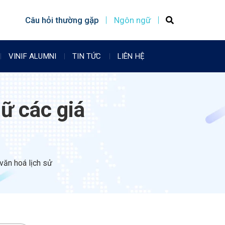
Câu hỏi thường gặp
Ngôn ngữ
VINIF ALUMNI
TIN TỨC
LIÊN HỆ
iữ các giá
văn hoá lịch sử​