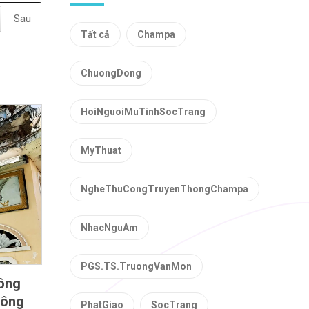
Sau
Tất cả
Champa
ChuongDong
HoiNguoiMuTinhSocTrang
MyThuat
NgheThuCongTruyenThongChampa
NhacNguAm
PGS.TS.TruongVanMon
uông
công
PhatGiao
SocTrang