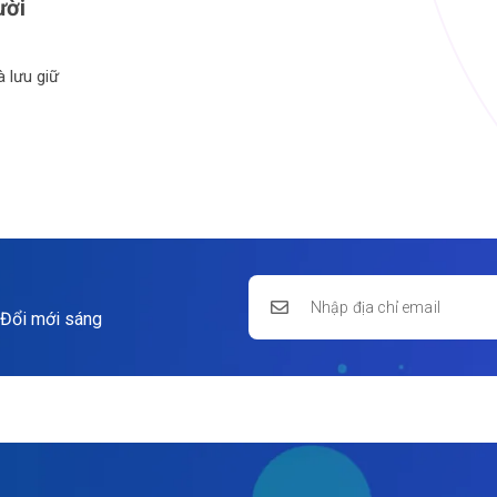
ười
à lưu giữ
 Đổi mới sáng