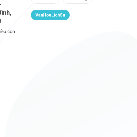
–
Bình,
VanHoaLichSu
m
hiều con