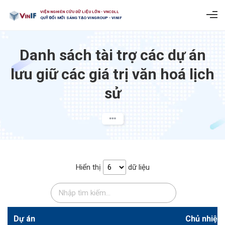
VIỆN NGHIÊN CỨU DỮ LIỆU LỚN - VNCDLL
QUỸ ĐỔI MỚI SÁNG TẠO VINGROUP - VINIF
Danh sách tài trợ các dự án
lưu giữ các giá trị văn hoá lịch
sử​
Hiển thị
dữ liệu
Dự án
Chủ nhiệm 