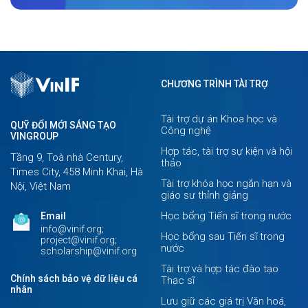
CHƯƠNG TRÌNH TÀI TRỢ
Tài trợ dự án Khoa học và
QUỸ ĐỔI MỚI SÁNG TẠO
Công nghệ
VINGROUP
Hợp tác, tài trợ sự kiện và hội
Tầng 9, Toà nhà Century,
thảo
Times City, 458 Minh Khai, Hà
Tài trợ khóa học ngắn hạn và
Nội, Việt Nam
giáo sư thỉnh giảng
Học bổng Tiến sĩ trong nước
Email
info@vinif.org;
Học bổng sau Tiến sĩ trong
project@vinif.org;
nước
scholarship@vinif.org
Tài trợ và hợp tác đào tạo
Chính sách bảo vệ dữ liệu cá
Thạc sĩ
nhân
Lưu giữ các giá trị Văn hoá,