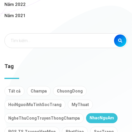
Năm 2022
Năm 2021
Tag
Tất cả
Champa
ChuongDong
HoiNguoiMuTinhSocTrang
MyThuat
NhacNguAm
NgheThuCongTruyenThongChampa
PGS.TS.TruongVanMon
PhatGiao
SocTrang