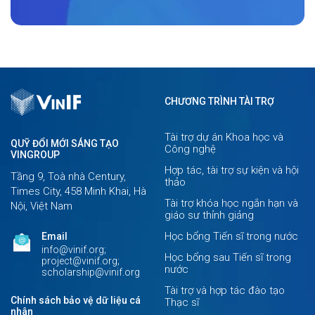
CHƯƠNG TRÌNH TÀI TRỢ
Tài trợ dự án Khoa học và
QUỸ ĐỔI MỚI SÁNG TẠO
Công nghệ
VINGROUP
Hợp tác, tài trợ sự kiện và hội
Tầng 9, Toà nhà Century,
thảo
Times City, 458 Minh Khai, Hà
Tài trợ khóa học ngắn hạn và
Nội, Việt Nam
giáo sư thỉnh giảng
Học bổng Tiến sĩ trong nước
Email
info@vinif.org;
Học bổng sau Tiến sĩ trong
project@vinif.org;
nước
scholarship@vinif.org
Tài trợ và hợp tác đào tạo
Chính sách bảo vệ dữ liệu cá
Thạc sĩ
nhân