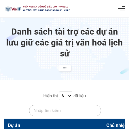
VIỆN NGHIÊN CỨU DỮ LIỆU LỚN - VNCDLL
QUỸ ĐỔI MỚI SÁNG TẠO VINGROUP - VINIF
Danh sách tài trợ các dự án
lưu giữ các giá trị văn hoá lịch
sử​
Hiển thị
dữ liệu
Dự án
Chủ nhiệm 