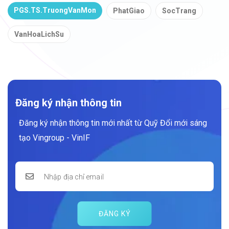
PGS.TS.TruongVanMon
PhatGiao
SocTrang
VanHoaLichSu
Đăng ký nhận thông tin
Đăng ký nhận thông tin mới nhất từ Quỹ Đổi mới sáng
tạo Vingroup - VinIF
ĐĂNG KÝ