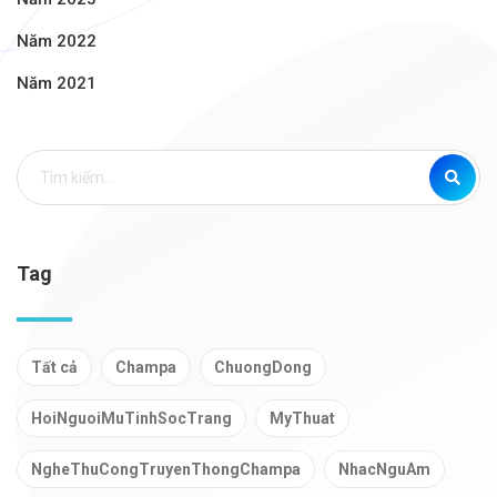
Năm 2022
Năm 2021
Tag
Tất cả
Champa
ChuongDong
HoiNguoiMuTinhSocTrang
MyThuat
NgheThuCongTruyenThongChampa
NhacNguAm