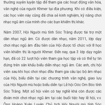
thường xuyên luyện tập để tham gia các hoạt động văn hóa,
văn nghệ của người Khmer tại địa phương. Khi có điều kiện,
các học viên này cũng đã chia sẻ kinh nghiệm, kỹ năng chơi
nhạc ngũ âm của mình cho các bạn khiếm thị khác.
Năm 2007, Hội Người mù tỉnh Sóc Trăng được tài trợ một
dàn nhạc ngũ âm. Có được dàn nhạc, năm 2011, lớp dạy
chơi nhạc ngũ âm đầu tiên của Hội được tổ chức với 8 học
viên khiếm thị là người Khmer. Đến nay, qua 3 lớp dạy ngắn
hạn, đã có 22 lượt hội viên tham gia học tập và có thể tự tin
đứng trên sân khấu biểu diễn nhạc ngũ âm. Các anh, chị hội
viên sau khi học chơi nhạc đều tham gia câu lạc bộ âm nhạc
của Hội, biểu diễn tại các chương trình văn nghệ, giao lưu
của Hội Người mù hoặc biểu diễn tại Lễ hội Oóc Om Bóc tỉnh
Sóc Trăng. Một số hội viên có tay nghề khá còn được các
đoàn mời chơi nhạc ngũ âm tại các buổi tiệc hay lễ hội, v.v.
Ông Hoàng Xuân Luyện, Chủ tịch Hội Người mù tỉnh Sóc