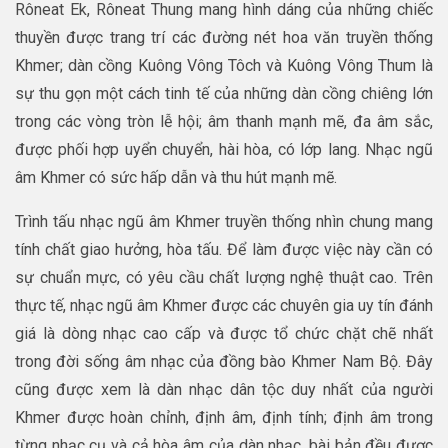
Rôneat Ek, Rôneat Thung mang hình dáng của những chiếc
thuyền được trang trí các đường nét hoa văn truyền thống
Khmer; dàn cồng Kuông Vông Tôch và Kuông Vông Thum là
sự thu gọn một cách tinh tế của những dàn cồng chiêng lớn
trong các vòng tròn lễ hội; âm thanh mạnh mẽ, đa âm sắc,
được phối hợp uyển chuyển, hài hòa, có lớp lang. Nhạc ngũ
âm Khmer có sức hấp dẫn và thu hút mạnh mẽ.
Trình tấu nhạc ngũ âm Khmer truyền thống nhìn chung mang
tính chất giao hưởng, hòa tấu. Để làm được việc này cần có
sự chuẩn mực, có yêu cầu chất lượng nghệ thuật cao. Trên
thực tế, nhạc ngũ âm Khmer được các chuyên gia uy tín đánh
giá là dòng nhạc cao cấp và được tổ chức chặt chẽ nhất
trong đời sống âm nhạc của đồng bào Khmer Nam Bộ. Đây
cũng được xem là dàn nhạc dân tộc duy nhất của người
Khmer được hoàn chỉnh, định âm, định tính; định âm trong
từng nhạc cụ và cả hòa âm của dàn nhạc, bài bản đều được