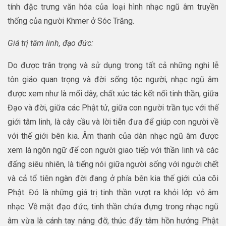
tính đặc trưng văn hóa của loại hình nhạc ngũ âm truyền
thống của người Khmer ở Sóc Trăng.
Giá trị tâm linh, đạo đức:
Do được trân trọng và sử dụng trong tất cả những nghi lễ
tôn giáo quan trọng và đời sống tộc người, nhạc ngũ âm
được xem như là mối dây, chất xúc tác kết nối tinh thần, giữa
Đạo và đời, giữa các Phật tử, giữa con người trần tục với thế
giới tâm linh, là cây cầu và lời tiễn đưa để giúp con người về
với thế giới bên kia. Âm thanh của dàn nhạc ngũ âm được
xem là ngôn ngữ để con người giao tiếp với thần linh và các
đấng siêu nhiên, là tiếng nói giữa người sống với người chết
và cả tổ tiên ngàn đời đang ở phía bên kia thế giới của cõi
Phật. Đó là những giá trị tinh thần vượt ra khỏi lớp vỏ âm
nhạc. Về mặt đạo đức, tinh thần chứa đựng trong nhạc ngũ
âm vừa là cánh tay nâng đỡ, thúc đẩy tâm hồn hướng Phật