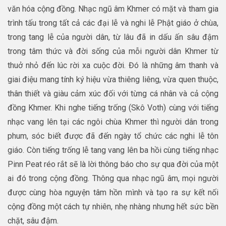
văn hóa cộng đồng. Nhạc ngũ âm Khmer có mặt và tham gia
trình tấu trong tất cả các đại lễ và nghi lễ Phật giáo ở chùa,
trong tang lễ của người dân, từ lâu đã in dấu ấn sâu đậm
trong tâm thức và đời sống của mỗi người dân Khmer từ
thuở nhỏ đến lúc rời xa cuộc đời. Đó là những âm thanh và
giai điệu mang tính ký hiệu vừa thiêng liêng, vừa quen thuộc,
thân thiết và giàu cảm xúc đối với từng cá nhân và cả cộng
đồng Khmer. Khi nghe tiếng trống (Skô Voth) cùng với tiếng
nhạc vang lên tại các ngôi chùa Khmer thì người dân trong
phum, sóc biết được đã đến ngày tổ chức các nghi lễ tôn
giáo. Còn tiếng trống lễ tang vang lên ba hồi cùng tiếng nhạc
Pinn Peat réo rắt sẽ là lời thông báo cho sự qua đời của một
ai đó trong cộng đồng. Thông qua nhạc ngũ âm, mọi người
được cùng hòa nguyện tâm hồn mình và tạo ra sự kết nối
cộng đồng một cách tự nhiên, nhẹ nhàng nhưng hết sức bền
chặt, sâu đậm.