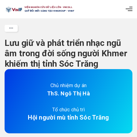
VIỆN NGHIÊN CỨU DỮ LIỆU LỚN - VNCDLL
QUỸ ĐỔI MỚI SÁNG TẠO VINGROUP - VINIF
Lưu giữ và phát triển nhạc ngũ
âm trong đời sống người Khmer
khiếm thị tỉnh Sóc Trăng
Chủ nhiệm dự án
ThS. Ngô Thị Hà
Tổ chức chủ trì
Hội người mù tỉnh Sóc Trăng