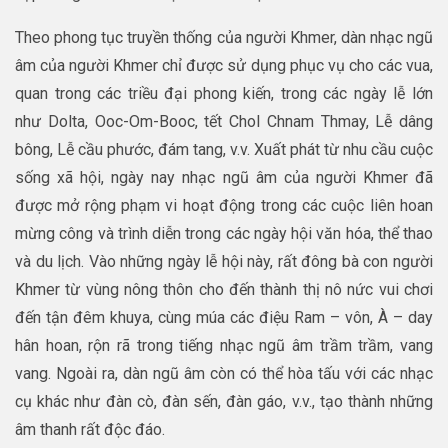
Theo phong tục truyền thống của người Khmer, dàn nhạc ngũ
âm của người Khmer chỉ được sử dụng phục vụ cho các vua,
quan trong các triều đại phong kiến, trong các ngày lễ lớn
như Dolta, Ooc-Om-Booc, tết Chol Chnam Thmay, Lễ dâng
bông, Lễ cầu phước, đám tang, v.v. Xuất phát từ nhu cầu cuộc
sống xã hội, ngày nay nhạc ngũ âm của người Khmer đã
được mở rộng phạm vi hoạt động trong các cuộc liên hoan
mừng công và trình diễn trong các ngày hội văn hóa, thể thao
và du lịch. Vào những ngày lễ hội này, rất đông bà con người
Khmer từ vùng nông thôn cho đến thành thị nô nức vui chơi
đến tận đêm khuya, cùng múa các điệu Ram – vôn, À – day
hân hoan, rộn rã trong tiếng nhạc ngũ âm trầm trầm, vang
vang. Ngoài ra, dàn ngũ âm còn có thể hòa tấu với các nhạc
cụ khác như đàn cò, đàn sến, đàn gáo, v.v., tạo thành những
âm thanh rất độc đáo.