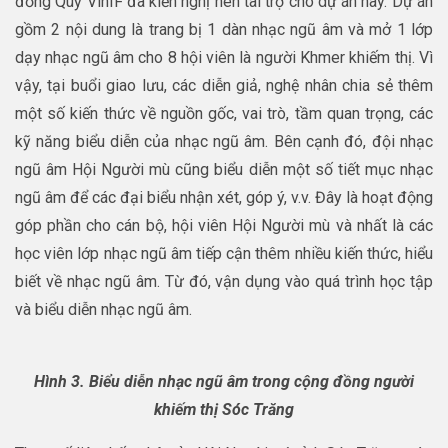
đồng Quỹ VinIF đã kiến nghị nên tài trợ cho dự án này. Dự án
gồm 2 nội dung là trang bị 1 dàn nhạc ngũ âm và mở 1 lớp
dạy nhạc ngũ âm cho 8 hội viên là người Khmer khiếm thị. Vì
vậy, tại buổi giao lưu, các diễn giả, nghệ nhân chia sẻ thêm
một số kiến thức về nguồn gốc, vai trò, tầm quan trọng, các
kỹ năng biểu diễn của nhạc ngũ âm. Bên cạnh đó, đội nhạc
ngũ âm Hội Người mù cũng biểu diễn một số tiết mục nhạc
ngũ âm để các đại biểu nhận xét, góp ý, v.v. Đây là hoạt động
góp phần cho cán bộ, hội viên Hội Người mù và nhất là các
học viên lớp nhạc ngũ âm tiếp cận thêm nhiều kiến thức, hiểu
biết về nhạc ngũ âm. Từ đó, vận dụng vào quá trình học tập
và biểu diễn nhạc ngũ âm.
Hình 3. Biểu diễn nhạc ngũ âm trong cộng đồng người
khiếm thị Sóc Trăng