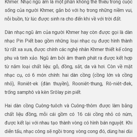
Khmer. Nhạc ngũ âm là một phần không thể thiếu trong cuộc
sống của người Khmer, gắn bó với họ trong những niềm vui,
nỗi buồn, từ lúc được sinh ra cho đến khi về với trời đất.
Dàn nhạc ngũ âm của người Khmer hay còn được gọi là dàn
nhạc Pin Piết bao gồm những loại nhạc cụ được hình thành
từ rất xa xưa, được chính các nghệ nhân Khmer thiết kế công
phu và tinh xảo. Ngũ âm bởi âm thanh phát ra được kết hợp
từ năm loại chất liệu: gỗ, đồng, sắt, da và hơi. Còn về mặt
nhạc cụ, có 6 món chính: hai dàn cồng (cồng lớn và cồng
nhỏ), Roniêt-ek (đàn thuyền), Rooniêt-thung, Rô-niêt-đek,
trống samphô và kèn Srôlay pin piết.
Hai dàn cồng Cuông-tuôch và Cuông-thôm được làm bằng
chất liệu đồng, mỗi cái gồm có 16 cái cồng nhỏ có núm,
được kết lại với nhau tạo thành vòng có hình bán nguyệt. Khi
diễn tấu, nhạc công sẽ ngồi trong vòng cong đó, dùng hai dùi