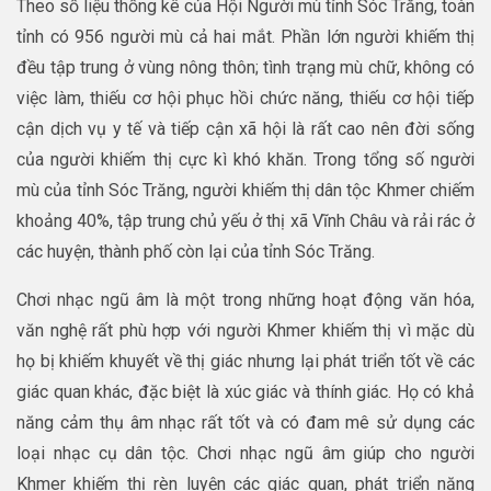
Theo số liệu thống kê của Hội Người mù tỉnh Sóc Trăng, toàn
tỉnh có 956 người mù cả hai mắt. Phần lớn người khiếm thị
đều tập trung ở vùng nông thôn; tình trạng mù chữ, không có
việc làm, thiếu cơ hội phục hồi chức năng, thiếu cơ hội tiếp
cận dịch vụ y tế và tiếp cận xã hội là rất cao nên đời sống
của người khiếm thị cực kì khó khăn. Trong tổng số người
mù của tỉnh Sóc Trăng, người khiếm thị dân tộc Khmer chiếm
khoảng 40%, tập trung chủ yếu ở thị xã Vĩnh Châu và rải rác ở
các huyện, thành phố còn lại của tỉnh Sóc Trăng.
Chơi nhạc ngũ âm là một trong những hoạt động văn hóa,
văn nghệ rất phù hợp với người Khmer khiếm thị vì mặc dù
họ bị khiếm khuyết về thị giác nhưng lại phát triển tốt về các
giác quan khác, đặc biệt là xúc giác và thính giác. Họ có khả
năng cảm thụ âm nhạc rất tốt và có đam mê sử dụng các
loại nhạc cụ dân tộc. Chơi nhạc ngũ âm giúp cho người
Khmer khiếm thị rèn luyện các giác quan, phát triển năng