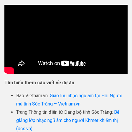
Tìm hiểu thêm các viết về dự án:
Báo Vietnam.vn:
Giao lưu nhạc ngũ âm tại Hội Người
mù tỉnh Sóc Trăng – Vietnam.vn
Trang Thông tin điện tử Đảng bộ tỉnh Sóc Trăng:
Bế
giảng lớp nhạc ngũ âm cho người Khmer khiếm thị
(dcs.vn)