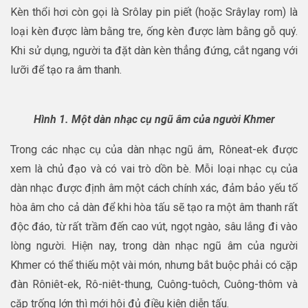
Kèn thổi hơi còn gọi là Srôlay pin piết (hoặc Srâylay rom) là
loại kèn được làm bằng tre, ống kèn được làm bằng gỗ quý.
Khi sử dụng, người ta đặt dàn kèn thẳng đứng, cắt ngang với
lưỡi để tạo ra âm thanh.
Hình 1. Một dàn nhạc cụ ngũ âm của người Khmer
Trong các nhạc cụ của dàn nhạc ngũ âm, Rôneat-ek được
xem là chủ đạo và có vai trò dồn bè. Mỗi loại nhạc cụ của
dàn nhạc được định âm một cách chính xác, đảm bảo yếu tố
hòa âm cho cả dàn để khi hòa tấu sẽ tạo ra một âm thanh rất
độc đáo, từ rất trầm đến cao vút, ngọt ngào, sâu lắng đi vào
lòng người. Hiện nay, trong dàn nhạc ngũ âm của người
Khmer có thể thiếu một vài món, nhưng bắt buộc phải có cặp
đàn Rôniêt-ek, Rô-niêt-thung, Cuông-tuôch, Cuông-thôm và
cặp trống lớn thì mới hội đủ điều kiện diễn tấu.