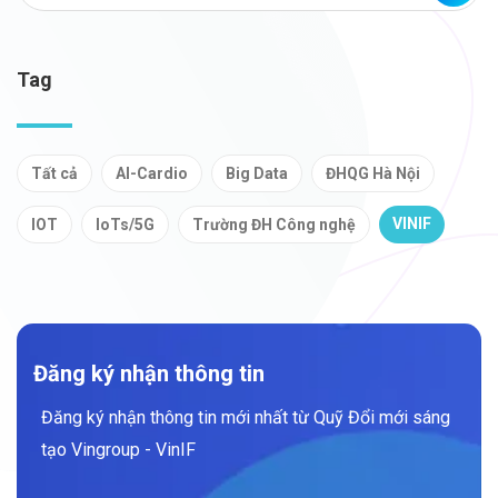
Tag
Tất cả
AI-Cardio
Big Data
ĐHQG Hà Nội
VINIF
IOT
IoTs/5G
Trường ĐH Công nghệ
Đăng ký nhận thông tin
Đăng ký nhận thông tin mới nhất từ Quỹ Đổi mới sáng
tạo Vingroup - VinIF